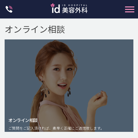
Skip
to
content
オンライン相談
輪郭整形
両顎手術
鼻整形
二重・目元整形
脂肪注入(アンチエイジング)
オンライン相談
豊胸手術・バストアップ
ご質問をご記入頂ければ、素早く正確にご返信致します。
プチ整形