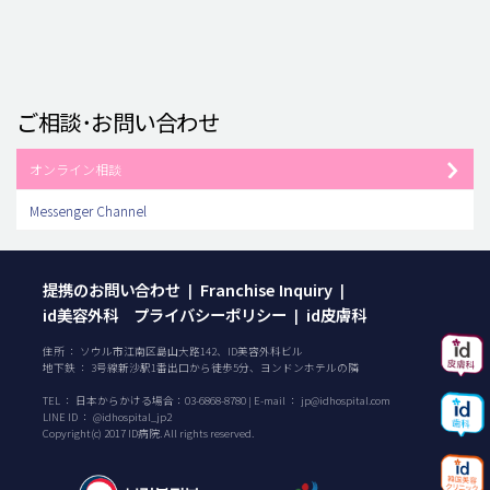
ご相談･お問い合わせ
オンライン相談
Messenger Channel
提携のお問い合わせ
Franchise Inquiry
|
|
id美容外科 プライバシーポリシー
id皮膚科
|
住所 ： ソウル市江南区島山大路142、ID美容外科ビル
地下鉄 ： 3号線新沙駅1番出口から徒歩5分、ヨンドンホテルの隣
TEL ：
日本からかける場合：
03-6868-8780
| E-mail ：
jp@idhospital.com
LINE ID ： @idhospital_jp2
Copyright(c) 2017 ID病院. All rights reserved.