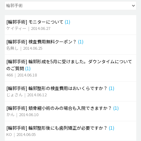
脂肪吸引 (大容量)
[輪郭手術]
モニターについて
(1)
メンズ整形
ケイティー
|
2014.06.27
idリアルストーリー
[輪郭手術]
検査費用無料クーポン？
(1)
idニュース
名無し
|
2014.06.25
病院紹介
[輪郭手術]
輪郭形成を5月に受けました。ダウンタイムについて
安全整形
のご質問
(1)
466
|
2014.06.18
料金一覧
ご相談のお問い合わせ
[輪郭手術]
輪郭整形の検査費用はおいくらですか？
(1)
じょさん
|
2014.06.12
[輪郭手術]
頬骨縮小術のみの場合も入院できますか？
(1)
かん
|
2014.06.10
[輪郭手術]
輪郭整形後にも歯列矯正が必要ですか？
(1)
KO
|
2014.06.05