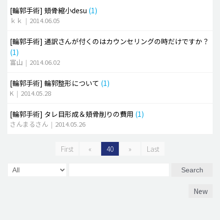
[輪郭手術]
頬骨縮小desu
(1)
ｋｋ
|
2014.06.05
[輪郭手術]
通訳さんが付くのはカウンセリングの時だけですか？
(1)
富山
|
2014.06.02
[輪郭手術]
輪郭整形について
(1)
K
|
2014.05.28
[輪郭手術]
タレ目形成＆頬骨削りの費用
(1)
さんまるさん
|
2014.05.26
First
«
40
»
Last
Search
New