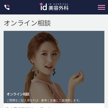
Skip
to
content
オンライン相談
輪郭整形
両顎手術
鼻整形
二重・目元整形
脂肪注入(アンチエイジング)
オンライン相談
豊胸手術・バストアップ
ご質問をご記入頂ければ、素早く正確にご返信致します。
プチ整形