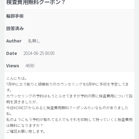
検査費用無料クーポン？
脂肪吸引 (大容量)
輪郭手術
メンズ整形
回答済み
idリアルストーリー
Author
名無し
idニュース
Date
2014-06-25 00:00
病院紹介
安全整形
Views
4690
料金一覧
こんにちは。
7月中にエラ削りと頬骨削りのカウンセリングを8月中に手術を予定してま
ご相談のお問い合わせ
す。
カウンセリングの予約はもうとらせてますが予約の際に検査費用について説
明を頂きましたが、
今日KONESTからみると検査費用無料クーポンみたいなものがありました
ね。
私のようにもう予約が取れてる人でもそれを印刷して持っていくと検査費用
は無料になりますか？
ご確認お願い致します。