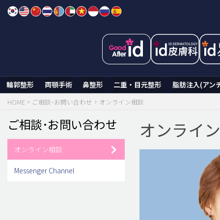
Skip
to
content
輪郭整形
両顎手術
鼻整形
二重・目元整形
脂肪注入(アン
HOME
ご相談･お問い合わせ
オンライン相談
ご相談･お問い合わせ
オンライ
オンライン相談
Messenger Channel