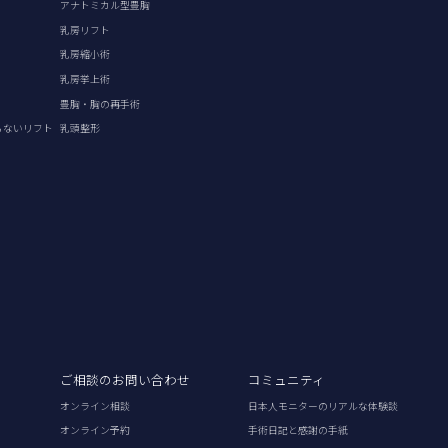
アナトミカル型豊胸
乳房リフト
乳房縮小術
乳房挙上術
豊胸・胸の再手術
らないリフト
乳頭整形
ご相談のお問い合わせ
コミュニティ
オンライン相談
日本人モニターのリアルな体験談
オンライン予約
手術日記と感謝の手紙