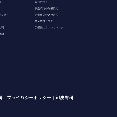
介
骨密度検査
検査項目の詳細案内
病院案内
総合検診の進行過程
安全麻酔システム
出刊
手術後のカウンセリング
活動
外科 プライバシーポリシー
id皮膚科
|