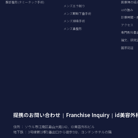
腹部整形(タミータック手術)
医療陣の紹
メンズエラ削り
idの強み
メンズ眼瞼下垂手術
診療時間・
メンズ頬骨手術
アクセス
メンズ鼻整形
専門教科書
論文、研究
国家認証
提携のお問い合わせ
Franchise Inquiry
id美容
|
|
住所 ： ソウル市江南区島山大路142、ID美容外科ビル
地下鉄 ： 3号線新沙駅1番出口から徒歩5分、ヨンドンホテルの隣