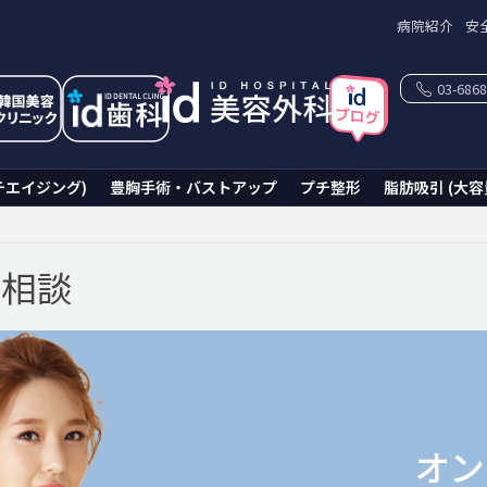
病院紹介
安
03-6868
チエイジング)
豊胸手術・バストアップ
プチ整形
脂肪吸引 (大容
ン相談
オン