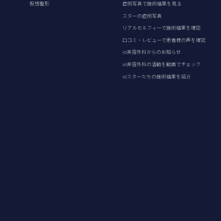
仮想整形
症例写真で施術結果を見る
スターの症例写真
リアルセルフィーで施術結果を確認
口コミ・レビューで患者様の声を確認
id美容外科からのお知らせ
id美容外科の活動を動画でチェック
idスターたちの施術結果を紹介