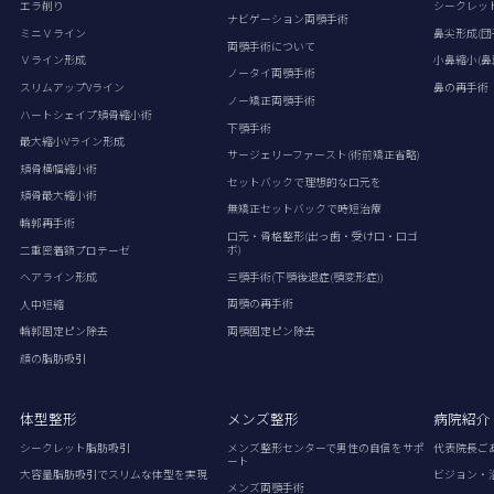
エラ削り
シークレッ
ナビゲーション両顎手術
ミニＶライン
鼻尖形成(団
両顎手術について
Ｖライン形成
小鼻縮小(鼻
ノータイ両顎手術
スリムアップVライン
鼻の再手術
ノー矯正両顎手術
ハートシェイプ頬骨縮小術
下顎手術
最大縮小Vライン形成
サージェリーファースト(術前矯正省略)
頬骨横幅縮小術
セットバックで理想的な口元を
頬骨最大縮小術
無矯正セットバックで時短治療
輪郭再手術
口元・骨格整形(出っ歯・受け口・口ゴ
ボ)
二重密着額プロテーゼ
三顎手術(下顎後退症(顎変形症))
ヘアライン形成
両顎の再手術
人中短縮
両顎固定ピン除去
輪郭固定ピン除去
顔の脂肪吸引
体型整形
メンズ整形
病院紹介
シークレット脂肪吸引
メンズ整形センターで男性の自信をサポ
代表院長ご
ート
大容量脂肪吸引でスリムな体型を実現
ビジョン・
メンズ両顎手術