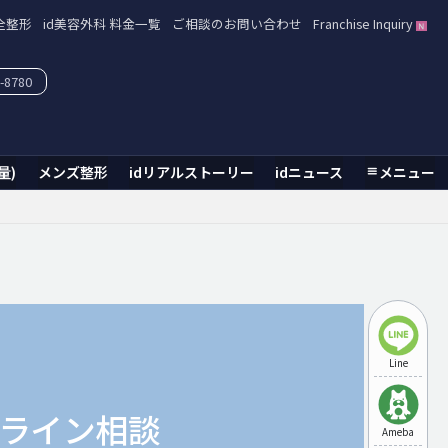
全整形
id美容外科 料金一覧
ご相談のお問い合わせ
Franchise Inquiry
-8780
量)
メンズ整形
idリアルストーリー
idニュース
メニュー
Line
ライン相談
Ameba