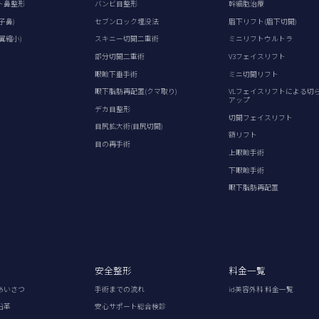
ト鼻整形
バンビ目整形
幹細胞治療
子鼻)
セブンロック埋没法
眉下リフト(眉下切開)
翼縮小)
スキニー切開二重術
ミニリフトウルトラ
部分切開二重術
V3フェイスリフト
眼瞼下垂手術
ミニ切開リフト
眼下脂肪再配置(クマ取り)
VLフェイスリフトによる切
アップ
デカ目整形
切開フェイスリフト
目尻拡大術(目尻切開)
額リフト
目の再手術
上眼瞼手術
下眼瞼手術
眼下脂肪再配置
安全整形
料金一覧
あいさつ
手術までの流れ
id美容外科 料金一覧
沿革
安心サポート総合検診