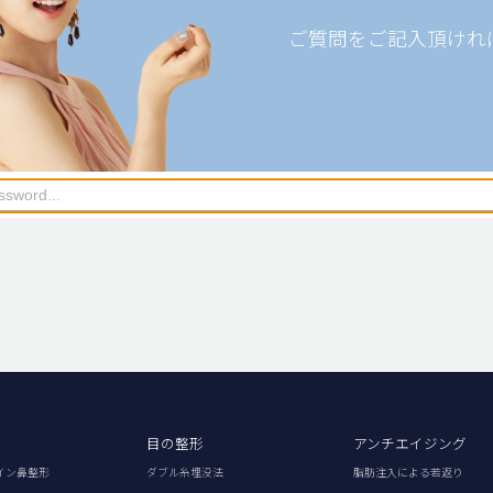
ご質問をご記入頂けれ
目の整形
アンチエイジング
イン鼻整形
ダブル糸埋没法
脂肪注入による若返り