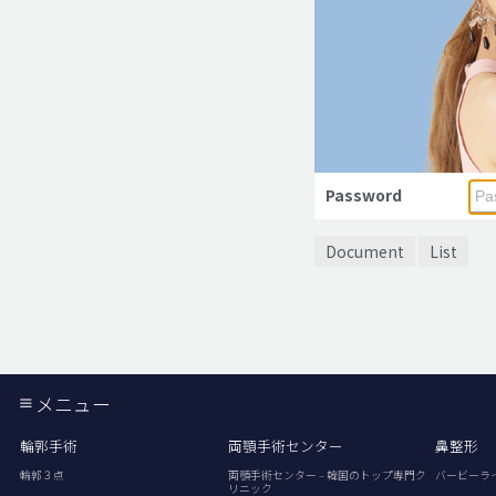
Password
Document
List
メニュー
輪郭手術
両顎手術センター
鼻整形
輪郭３点
両顎手術センター – 韓国のトップ専門ク
バービーラ
リニック