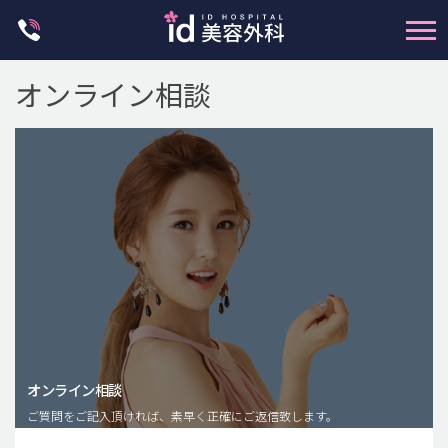
Skip
to
content
オンライン相談
輪郭整形
両顎手術
鼻整形
二重・目元整形
脂肪注入(アンチエイジング)
オンライン相談
豊胸手術・バストアップ
ご質問をご記入頂ければ、素早く正確にご返信致します。
プチ整形