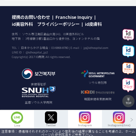
提携のお問い合わせ
Franchise Inquiry
|
|
id美容外科 プライバシーポリシー
id皮膚科
|
住所 ： ソウル市江南区島山大路142、ID美容外科ビル
地下鉄 ： 3号線新沙駅1番出口から徒歩5分、ヨンドンホテルの隣
TEL ：
日本からかける場合：
03-6868-8780
| E-mail ：
jp@idhospital.com
LINE ID ： @idhospital_jp2
Copyright(c) 2017 ID病院. All rights reserved.
ソウル特別市
保健福祉部
韓国保健産業振興院
盆唐ソウル大学病院
TOP
Twitter
Instagram
Instagram(clinic)
Line
注意事項： 患者様それぞれのケースにより整形後の結果が異なることを考慮の上、ホーム
ページの 症例写真をご参考下さい。