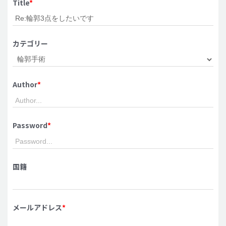
Title
*
脂肪吸引 (大容量)
メンズ整形
カテゴリー
idリアルストーリー
idニュース
Author
*
病院紹介
安全整形
料金一覧
Password
*
ご相談のお問い合わせ
国籍
メールアドレス
*