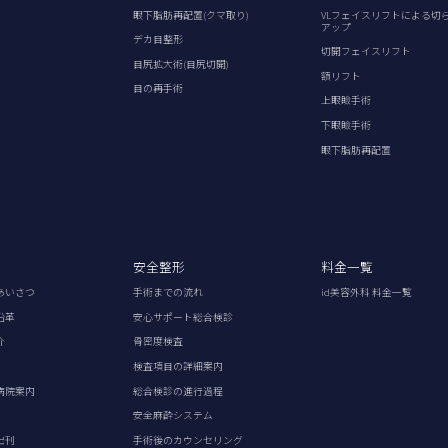
眼下脂肪再配置(クマ取り)
VLフェイスリフトによる切
アップ
デカ目整形
切開フェイスリフト
目尻拡大術(目尻切開)
額リフト
目の再手術
上眼瞼手術
下眼瞼手術
眼下脂肪再配置
安全整形
料金一覧
あいさつ
手術までの流れ
id美容外科 料金一覧
沿革
安心サポート総合検診
介
骨密度検査
検査項目の詳細案内
病院案内
総合検診の進行過程
安全麻酔システム
出刊
手術後のカウンセリング