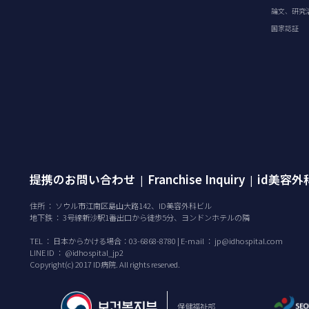
論文、研究
国家認証
提携のお問い合わせ
Franchise Inquiry
id美容
|
|
住所 ： ソウル市江南区島山大路142、ID美容外科ビル
地下鉄 ： 3号線新沙駅1番出口から徒歩5分、ヨンドンホテルの隣
TEL ：
日本からかける場合：03-6868-8780 | E-mail ：
jp@idhospital.com
LINE ID ： @idhospital_jp2
Copyright(c) 2017 ID病院. All rights reserved.
保健福祉部