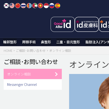
Skip
to
content
輪郭整形
両顎手術
鼻整形
二重・目元整形
脂肪注入(アン
HOME
ご相談･お問い合わせ
オンライン相談
ご相談･お問い合わせ
オンライ
オンライン相談
Messenger Channel