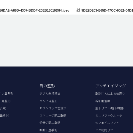
56DA2-A85D-4307-BDDF-20EB13019D84.jpeg
9DE2D203-E65D-47CC-90E1-04D1
目の整形
アンチエイジング
イン鼻整形
ダブル糸埋没法
脂肪注入による若返り
ト鼻整形
バンビ目整形
幹細胞治療
子鼻)
セブンロック埋没法
眉下リフト(眉下切開)
翼縮小)
スキニー切開二重術
ミニリフトウルトラ
部分切開二重術
V3フェイスリフト
眼瞼下垂手術
ミニ切開リフト