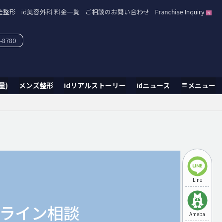
全整形
id美容外科 料金一覧
ご相談のお問い合わせ
Franchise Inquiry
-8780
量)
メンズ整形
idリアルストーリー
idニュース
メニュー
Line
ライン相談
Ameba