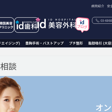
病院紹介
安
03-6868
チエイジング)
豊胸手術・バストアップ
プチ整形
脂肪吸引 (大容
ン相談
オン