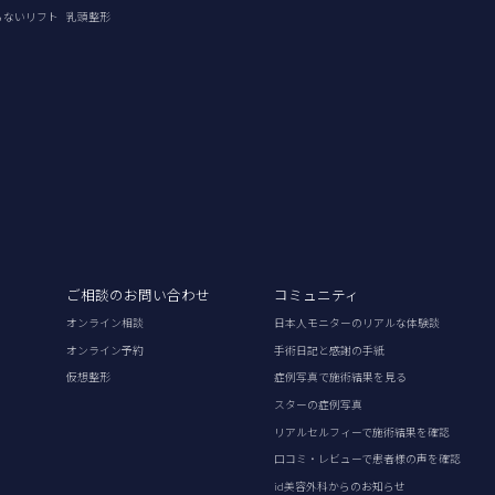
らないリフト
乳頭整形
ご相談のお問い合わせ
コミュニティ
オンライン相談
日本人モニターのリアルな体験談
オンライン予約
手術日記と感謝の手紙
仮想整形
症例写真で施術結果を見る
スターの症例写真
リアルセルフィーで施術結果を確認
口コミ・レビューで患者様の声を確認
id美容外科からのお知らせ