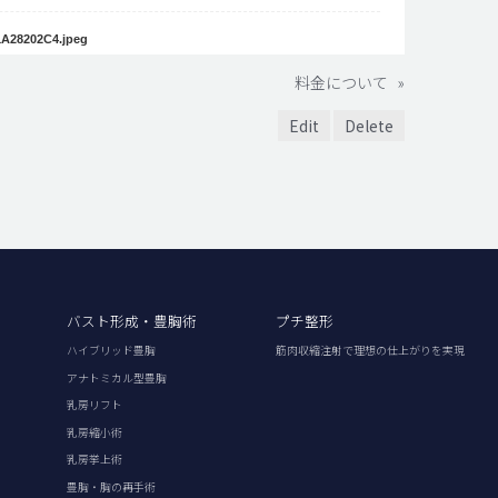
A28202C4.jpeg
料金について
»
Edit
Delete
バスト形成・豊胸術
プチ整形
ハイブリッド豊胸
筋肉収縮注射で理想の仕上がりを実現
アナトミカル型豊胸
乳房リフト
乳房縮小術
乳房挙上術
豊胸・胸の再手術