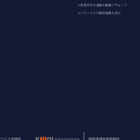
id美容外科の活動を動画でチェック
idスターたちの施術結果を紹介
ソウル大学病院
韓国保健産業振興院