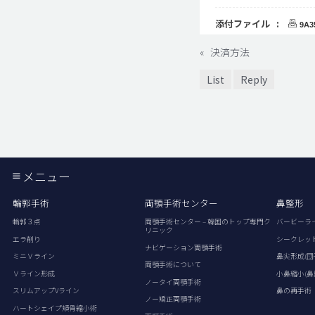
添付ファイル :
9A3
«
決済方法
List
Reply
メニュー
輪郭手術
両顎手術センター
鼻整形
輪郭３点
両顎手術センター – 韓国のトップ専門ク
バービーラ
リニック
エラ削り
シークレッ
ナビゲーション両顎手術
ミニＶライン
鼻尖形成(団
両顎手術について
Ｖライン形成
小鼻縮小(鼻
ノータイ両顎手術
スリムアップVライン
鼻の再手術
ノー矯正両顎手術
ハートシェイプ頬骨縮小術