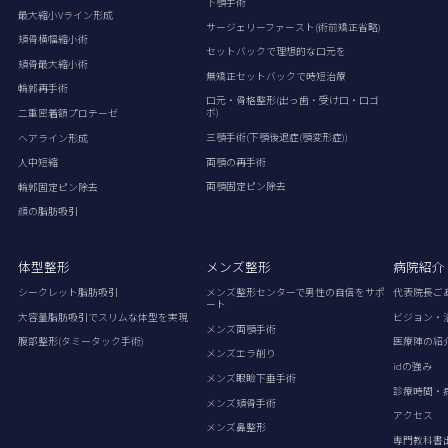
下顎手術
最大縮小Vライン形成
サージェリーファースト(術前矯正省略)
頬骨横幅縮小術
セットバックで理想的な口元を
頬骨最大縮小術
無矯正セットバックで時短治療
輪郭再手術
口元・骨格整形(出っ歯・受け口・口ゴ
ボ)
二重密着額プロテーゼ
三顎手術(下顎後退症(顎変形症))
ヘアライン形成
両顎の再手術
人中短縮
両顎固定ピン除去
輪郭固定ピン除去
顔の脂肪吸引
体型整形
メンズ整形
病院紹介
シークレット脂肪吸引
メンズ整形センターで男性の自信をサポ
代表院長ご
ート
大容量脂肪吸引でスリムな体型を実現
ビジョン・
メンズ両顎手術
腹部整形(タミータック手術)
医療陣の紹
メンズエラ削り
idの強み
メンズ眼瞼下垂手術
診療時間・
メンズ頬骨手術
アクセス
メンズ鼻整形
専門教科書