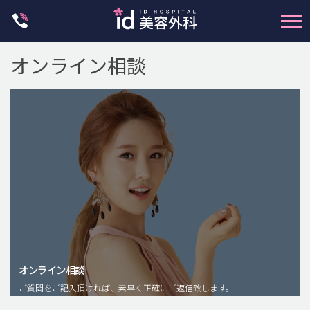
Skip
to
content
オンライン相談
輪郭整形
両顎手術
鼻整形
二重・目元整形
脂肪注入(アンチエイジング)
オンライン相談
豊胸手術・バストアップ
ご質問をご記入頂ければ、素早く正確にご返信致します。
プチ整形