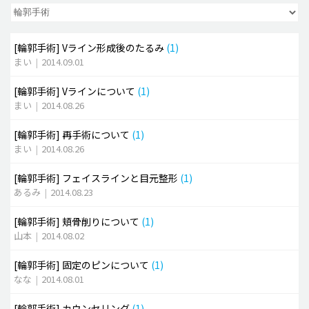
脂肪吸引 (大容量)
[輪郭手術]
Vライン形成後のたるみ
(1)
メンズ整形
まい
|
2014.09.01
idリアルストーリー
[輪郭手術]
Vラインについて
(1)
idニュース
まい
|
2014.08.26
病院紹介
[輪郭手術]
再手術について
(1)
安全整形
まい
|
2014.08.26
料金一覧
[輪郭手術]
フェイスラインと目元整形
(1)
ご相談のお問い合わせ
あるみ
|
2014.08.23
[輪郭手術]
頬骨削りについて
(1)
山本
|
2014.08.02
[輪郭手術]
固定のピンについて
(1)
なな
|
2014.08.01
[輪郭手術]
カウンセリング
(1)