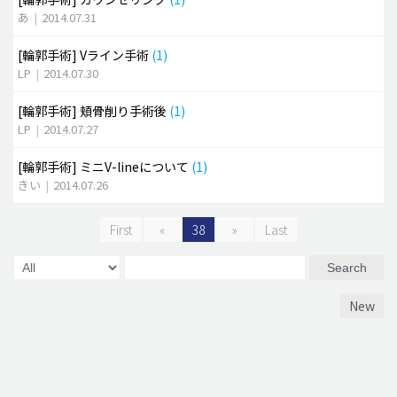
あ
|
2014.07.31
[輪郭手術]
Vライン手術
(1)
LP
|
2014.07.30
[輪郭手術]
頬骨削り手術後
(1)
LP
|
2014.07.27
[輪郭手術]
ミニV-lineについて
(1)
きい
|
2014.07.26
First
«
38
»
Last
Search
New