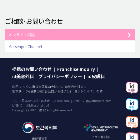
ご相談･お問い合わせ
オンライン相談
Messenger Channel
提携のお問い合わせ
Franchise Inquiry
|
|
id美容外科 プライバシーポリシー
id皮膚科
|
住所 ： ソウル市江南区島山大路142、ID美容外科ビル
地下鉄 ： 3号線新沙駅1番出口から徒歩5分、ヨンドンホテルの隣
TEL ：
日本からかける場合：
03-6868-8780
| E-mail ：
jp@idhospital.com
LINE ID ： @idhospital_jp2
Copyright(c) 2017 ID病院. All rights reserved.
ソウル特別市
保健福祉部