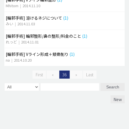
Mhitom
|
2014.11.10
[輪郭手術]
溶けるネジについて
(1)
みい
|
2014.11.03
[輪郭手術]
輪郭整形/鼻の整形/料金のこと
(1)
れっど
|
2014.11.01
[輪郭手術]
Vライン形成＋頬骨削り
(1)
na
|
2014.10.20
First
«
36
»
Last
Search
New