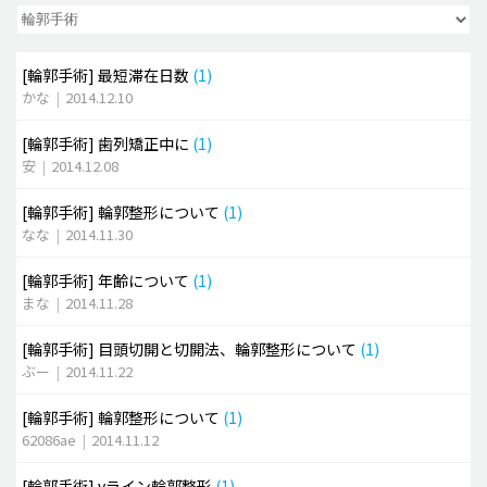
脂肪吸引 (大容量)
[輪郭手術]
最短滞在日数
(1)
メンズ整形
かな
|
2014.12.10
idリアルストーリー
[輪郭手術]
歯列矯正中に
(1)
idニュース
安
|
2014.12.08
病院紹介
[輪郭手術]
輪郭整形について
(1)
安全整形
なな
|
2014.11.30
料金一覧
[輪郭手術]
年齢について
(1)
ご相談のお問い合わせ
まな
|
2014.11.28
[輪郭手術]
目頭切開と切開法、輪郭整形について
(1)
ぶー
|
2014.11.22
[輪郭手術]
輪郭整形について
(1)
62086ae
|
2014.11.12
[輪郭手術]
vライン輪郭整形
(1)