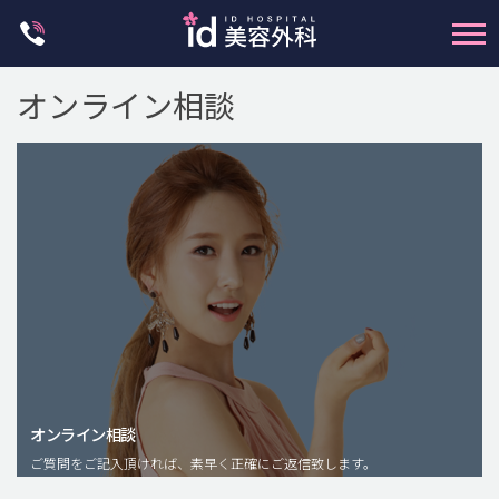
Skip
to
content
オンライン相談
輪郭整形
両顎手術
鼻整形
二重・目元整形
脂肪注入(アンチエイジング)
オンライン相談
豊胸手術・バストアップ
ご質問をご記入頂ければ、素早く正確にご返信致します。
プチ整形