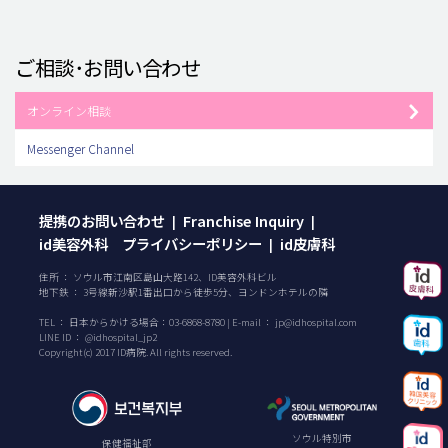
ご相談･お問い合わせ
オンライン相談
Messenger Channel
提携のお問い合わせ
Franchise Inquiry
|
|
id美容外科 プライバシーポリシー
id皮膚科
|
住所 ： ソウル市江南区島山大路142、ID美容外科ビル
地下鉄 ： 3号線新沙駅1番出口から徒歩5分、ヨンドンホテルの隣
TEL ：
日本からかける場合：
03-6868-8780
| E-mail ：
jp@idhospital.com
LINE ID ： @idhospital_jp2
Copyright(c) 2017 ID病院. All rights reserved.
ソウル特別市
保健福祉部