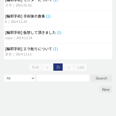
さや
|
2015.01.02
[輪郭手術]
手術後の食事
(1)
E
|
2014.12.29
[輪郭手術]
仮想して頂きました
(1)
saya
|
2014.12.24
[輪郭手術]
エラ削りについて
(1)
まお
|
2014.12.13
First
«
35
»
Last
Search
New