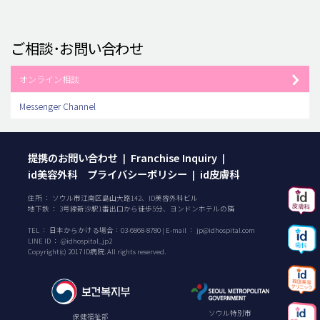
ご相談･お問い合わせ
オンライン相談
Messenger Channel
提携のお問い合わせ
Franchise Inquiry
|
|
id美容外科 プライバシーポリシー
id皮膚科
|
住所 ： ソウル市江南区島山大路142、ID美容外科ビル
地下鉄 ： 3号線新沙駅1番出口から徒歩5分、ヨンドンホテルの隣
TEL ：
日本からかける場合：
03-6868-8780
| E-mail ：
jp@idhospital.com
LINE ID ： @idhospital_jp2
Copyright(c) 2017 ID病院. All rights reserved.
ソウル特別市
保健福祉部