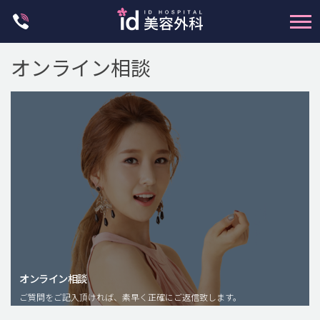
Skip
to
content
オンライン相談
輪郭整形
両顎手術
鼻整形
二重・目元整形
脂肪注入(アンチエイジング)
オンライン相談
豊胸手術・バストアップ
ご質問をご記入頂ければ、素早く正確にご返信致します。
プチ整形