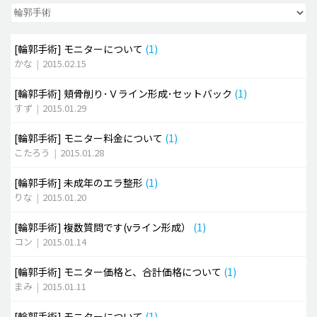
脂肪吸引 (大容量)
[輪郭手術]
モニターについて
(1)
メンズ整形
かな
|
2015.02.15
idリアルストーリー
[輪郭手術]
頬骨削り･Ｖライン形成･セットバック
(1)
idニュース
すず
|
2015.01.29
病院紹介
[輪郭手術]
モニター料金について
(1)
安全整形
こたろう
|
2015.01.28
料金一覧
[輪郭手術]
未成年のエラ整形
(1)
ご相談のお問い合わせ
りな
|
2015.01.20
[輪郭手術]
複数質問です(vライン形成）
(1)
コン
|
2015.01.14
[輪郭手術]
モニター価格と、合計価格について
(1)
まみ
|
2015.01.11
[輪郭手術]
モニターについて
(1)