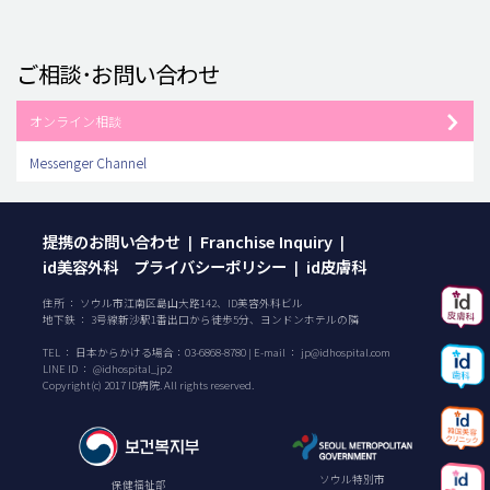
ご相談･お問い合わせ
オンライン相談
Messenger Channel
提携のお問い合わせ
Franchise Inquiry
|
|
id美容外科 プライバシーポリシー
id皮膚科
|
住所 ： ソウル市江南区島山大路142、ID美容外科ビル
地下鉄 ： 3号線新沙駅1番出口から徒歩5分、ヨンドンホテルの隣
TEL ：
日本からかける場合：
03-6868-8780
| E-mail ：
jp@idhospital.com
LINE ID ： @idhospital_jp2
Copyright(c) 2017 ID病院. All rights reserved.
ソウル特別市
保健福祉部