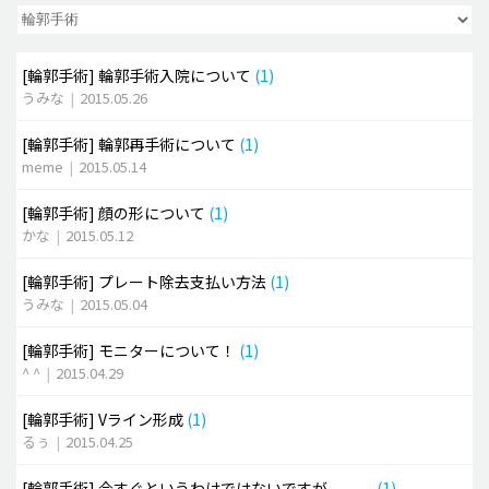
脂肪吸引 (大容量)
[輪郭手術]
輪郭手術入院について
(1)
メンズ整形
うみな
|
2015.05.26
idリアルストーリー
[輪郭手術]
輪郭再手術について
(1)
idニュース
meme
|
2015.05.14
病院紹介
[輪郭手術]
顔の形について
(1)
安全整形
かな
|
2015.05.12
料金一覧
[輪郭手術]
プレート除去支払い方法
(1)
ご相談のお問い合わせ
うみな
|
2015.05.04
[輪郭手術]
モニターについて！
(1)
^ ^
|
2015.04.29
[輪郭手術]
Vライン形成
(1)
るぅ
|
2015.04.25
[輪郭手術]
今すぐというわけではないですが。。。
(1)