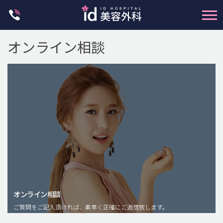
Skip
to
content
オンライン相談
輪郭整形
両顎手術
鼻整形
二重・目元整形
脂肪注入(アンチエイジング)
オンライン相談
豊胸手術・バストアップ
ご質問をご記入頂ければ、素早く正確にご返信致します。
プチ整形