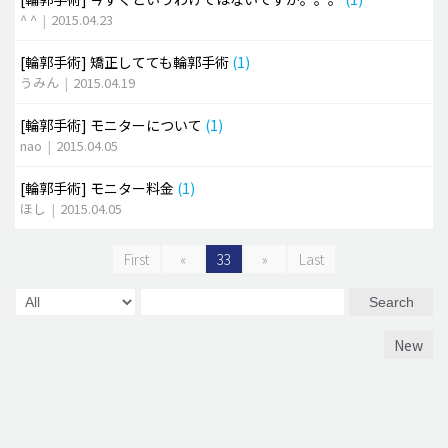
^ ^
|
2015.04.23
[輪郭手術]
矯正してても輪郭手術
(1)
うみん
|
2015.04.19
[輪郭手術]
モニターについて
(1)
nao
|
2015.04.05
[輪郭手術]
モニター料金
(1)
ほし
|
2015.04.05
First
«
33
»
Last
Search
New