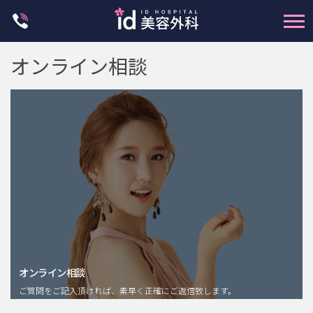
Skip
to
content
オンライン相談
輪郭整形
両顎手術
鼻整形
二重・目元整形
脂肪注入(アンチエイジング)
オンライン相談
豊胸手術・バストアップ
ご質問をご記入頂ければ、素早く正確にご返信致します。
プチ整形