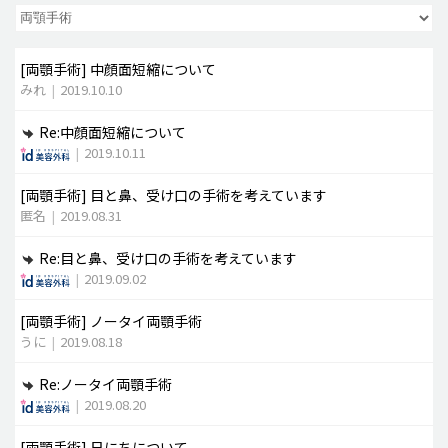
脂肪吸引 (大容量)
[両顎手術]
中顔面短縮について
メンズ整形
みれ
|
2019.10.10
idリアルストーリー
Re:中顔面短縮について
idニュース
|
2019.10.11
病院紹介
[両顎手術]
目と鼻、受け口の手術を考えています
安全整形
匿名
|
2019.08.31
料金一覧
Re:目と鼻、受け口の手術を考えています
ご相談のお問い合わせ
|
2019.09.02
[両顎手術]
ノータイ両顎手術
うに
|
2019.08.18
Re:ノータイ両顎手術
|
2019.08.20
[両顎手術]
日にちについて