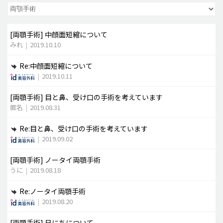
脂肪吸引 (大容量)
[両顎手術]
中顔面短縮について
メンズ整形
みれ
|
2019.10.10
idリアルストーリー
Re:中顔面短縮について
idニュース
|
2019.10.11
病院紹介
[両顎手術]
目と鼻、受け口の手術を考えています
安全整形
匿名
|
2019.08.31
料金一覧
Re:目と鼻、受け口の手術を考えています
ご相談のお問い合わせ
|
2019.09.02
[両顎手術]
ノータイ両顎手術
うに
|
2019.08.18
Re:ノータイ両顎手術
|
2019.08.20
[両顎手術]
日にちについて