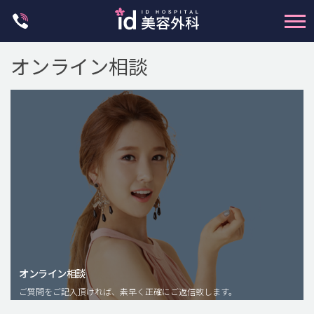
Skip
to
content
オンライン相談
輪郭整形
両顎手術
鼻整形
二重・目元整形
脂肪注入(アンチエイジング)
オンライン相談
豊胸手術・バストアップ
ご質問をご記入頂ければ、素早く正確にご返信致します。
プチ整形