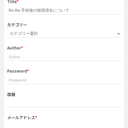
Title
*
脂肪吸引 (大容量)
メンズ整形
カテゴリー
idリアルストーリー
idニュース
Author
*
病院紹介
安全整形
料金一覧
Password
*
ご相談のお問い合わせ
国籍
メールアドレス
*