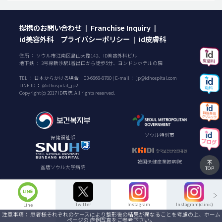
提携のお問い合わせ
Franchise Inquiry
|
|
id美容外科 プライバシーポリシー
id皮膚科
|
住所 ： ソウル市江南区島山大路142、ID美容外科ビル
地下鉄 ： 3号線新沙駅1番出口から徒歩5分、ヨンドンホテルの隣
TEL ：
日本からかける場合：
03-6868-8780
| E-mail ：
jp@idhospital.com
LINE ID ： @idhospital_jp2
Copyright(c) 2017 ID病院. All rights reserved.
ソウル特別市
保健福祉部
韓国保健産業振興院
盆唐ソウル大学病院
TOP
Twitter
Instagram
Instagram(clinic)
Line
注意事項： 患者様それぞれのケースにより整形後の結果が異なることを考慮の上、ホーム
ページの 症例写真をご参考下さい。