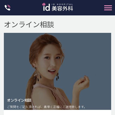
Skip
to
content
オンライン相談
輪郭整形
両顎手術
鼻整形
二重・目元整形
脂肪注入(アンチエイジング)
オンライン相談
豊胸手術・バストアップ
ご質問をご記入頂ければ、素早く正確にご返信致します。
プチ整形