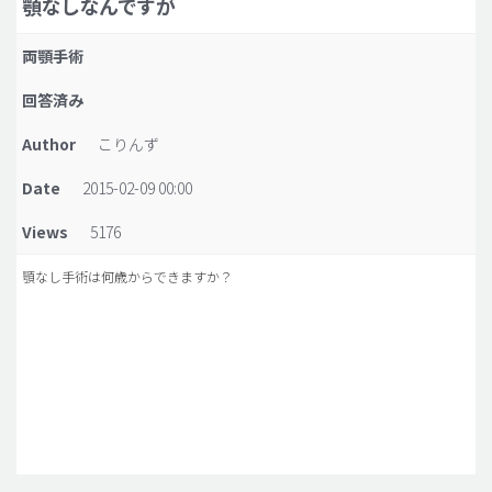
顎なしなんですが
脂肪吸引 (大容量)
両顎手術
メンズ整形
回答済み
idリアルストーリー
Author
こりんず
idニュース
Date
2015-02-09 00:00
病院紹介
安全整形
Views
5176
料金一覧
顎なし手術は何歳からできますか？
ご相談のお問い合わせ