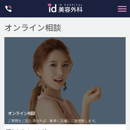
Skip
to
content
オンライン相談
輪郭整形
両顎手術
鼻整形
二重・目元整形
脂肪注入(アンチエイジング)
オンライン相談
豊胸手術・バストアップ
ご質問をご記入頂ければ、素早く正確にご返信致します。
プチ整形