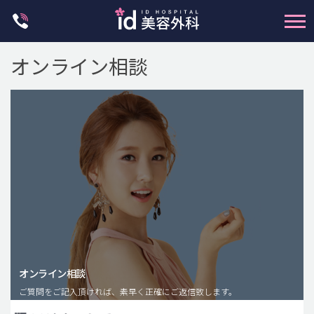
Skip
to
content
オンライン相談
輪郭整形
両顎手術
鼻整形
二重・目元整形
脂肪注入(アンチエイジング)
オンライン相談
豊胸手術・バストアップ
ご質問をご記入頂ければ、素早く正確にご返信致します。
プチ整形