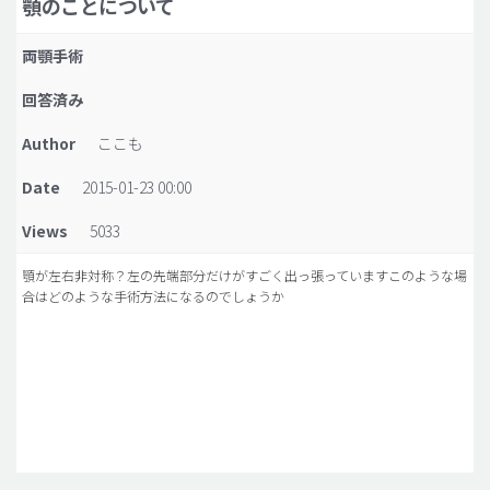
顎のことについて
脂肪吸引 (大容量)
両顎手術
メンズ整形
回答済み
idリアルストーリー
Author
ここも
idニュース
Date
2015-01-23 00:00
病院紹介
安全整形
Views
5033
料金一覧
顎が左右非対称？左の先端部分だけがすごく出っ張っていますこのような場
合はどのような手術方法になるのでしょうか
ご相談のお問い合わせ