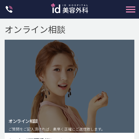
Skip
to
content
オンライン相談
輪郭整形
両顎手術
鼻整形
二重・目元整形
脂肪注入(アンチエイジング)
オンライン相談
豊胸手術・バストアップ
ご質問をご記入頂ければ、素早く正確にご返信致します。
プチ整形