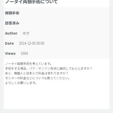
ノータイ両顎手術について
脂肪吸引 (大容量)
両顎手術
メンズ整形
回答済み
idリアルストーリー
Author
ゆき
idニュース
Date
2014-12-05 00:00
病院紹介
安全整形
Views
5364
料金一覧
ノータイ両顎手術を考えています。
手術をする場合、パク・サンフン先生に施術してもらえますか？
ご相談のお問い合わせ
あと、韓国人と日本人で料金は変わりますか？
モニターの料金などについても教えてください。
よろしくお願いします。