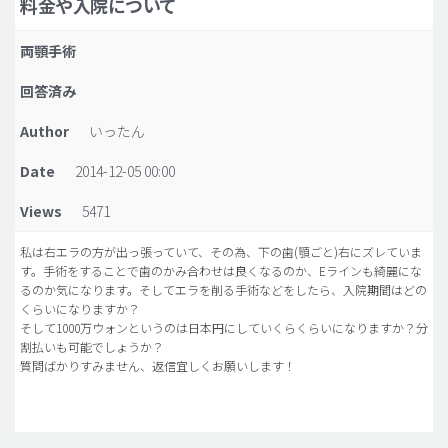
料金や入院について
脂肪吸引 (大容量)
両顎手術
メンズ整形
回答済み
idリアルストーリー
Author
いったん
idニュース
Date
2014-12-05 00:00
病院紹介
安全整形
Views
5471
料金一覧
私は右エラの方が出っ張っていて、その為、下の歯(顎ごと)右にズレていま
す。手術をすることで歯のかみ合わせは良くなるのか、Eラインも綺麗にな
ご相談のお問い合わせ
るのか気になります。そしてエラを削る手術などをしたら、入院期間はどの
くらいになりますか？
そして1000万ウォンというのは日本円にしていくらくらいになりますか？分
割払いも可能でしょうか？
質問ばかりすみません、返信宜しくお願いします！