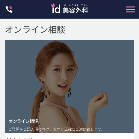
Skip
to
content
オンライン相談
輪郭整形
両顎手術
鼻整形
二重・目元整形
脂肪注入(アンチエイジング)
オンライン相談
豊胸手術・バストアップ
ご質問をご記入頂ければ、素早く正確にご返信致します。
プチ整形