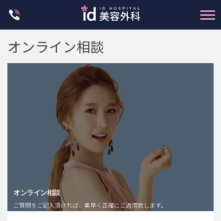
Skip
to
content
オンライン相談
輪郭整形
両顎手術
鼻整形
二重・目元整形
脂肪注入(アンチエイジング)
オンライン相談
豊胸手術・バストアップ
ご質問をご記入頂ければ、素早く正確にご返信致します。
プチ整形