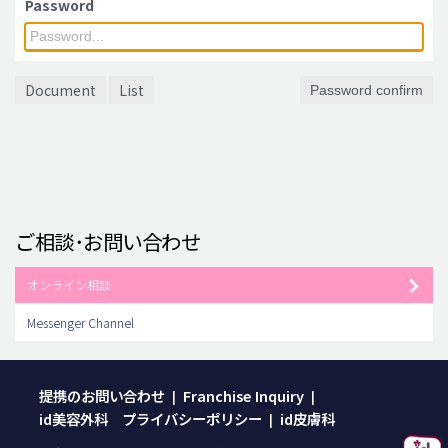
Password
脂肪吸引 (大容量)
メンズ整形
Document
List
Password confirm
idリアルストーリー
idニュース
病院紹介
安全整形
ご相談･お問い合わせ
料金一覧
ご相談のお問い合わせ
オンライン相談
Messenger Channel
提携のお問い合わせ
Franchise Inquiry
|
|
id美容外科 プライバシーポリシー
id皮膚科
|