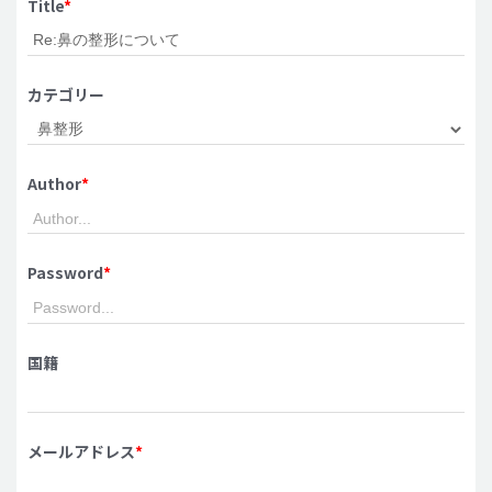
Title
*
脂肪吸引 (大容量)
メンズ整形
カテゴリー
idリアルストーリー
idニュース
Author
*
病院紹介
安全整形
料金一覧
Password
*
ご相談のお問い合わせ
国籍
メールアドレス
*