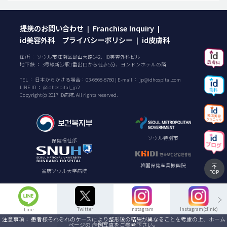
提携のお問い合わせ
Franchise Inquiry
|
|
id美容外科 プライバシーポリシー
id皮膚科
|
住所 ： ソウル市江南区島山大路142、ID美容外科ビル
地下鉄 ： 3号線新沙駅1番出口から徒歩5分、ヨンドンホテルの隣
TEL ：
日本からかける場合：
03-6868-8780
| E-mail ：
jp@idhospital.com
LINE ID ： @idhospital_jp2
Copyright(c) 2017 ID病院. All rights reserved.
ソウル特別市
保健福祉部
韓国保健産業振興院
盆唐ソウル大学病院
TOP
Twitter
Instagram
Instagram(clinic)
Line
注意事項： 患者様それぞれのケースにより整形後の結果が異なることを考慮の上、ホーム
ページの 症例写真をご参考下さい。