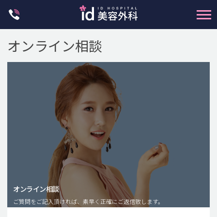
Skip
to
content
オンライン相談
輪郭整形
両顎手術
鼻整形
二重・目元整形
脂肪注入(アンチエイジング)
オンライン相談
豊胸手術・バストアップ
ご質問をご記入頂ければ、素早く正確にご返信致します。
プチ整形