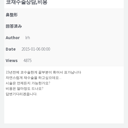
코재수술상담,비용
脂肪吸引 (大容量)
鼻整形
メンズ整形
回答済み
idリアルストーリー
Author
lrh
idニュース
Date
2015-01-06 00:00
病院紹介
安全整形
Views
4875
料金一覧
15년전에 코수술한게 끝부분이 휘어서 표가남니다
자연스럽게 재수술을 하고싶으데요...
ご相談のお問い合わせ
시술은 언제든지 가능한가요?
비용은 얼마정도 드나요?
답변기다리겠읍니다.