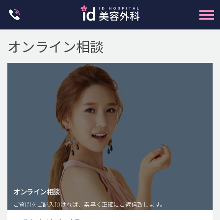
Skip
to
content
オンライン相談
輪郭整形
両顎手術
鼻整形
二重・目元整形
脂肪注入(アンチエイジング)
オンライン相談
豊胸手術・バストアップ
ご質問をご記入頂ければ、素早く正確にご返信致します。
プチ整形