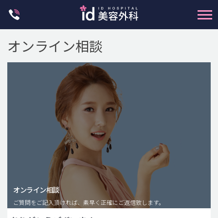
Skip
to
content
オンライン相談
輪郭整形
両顎手術
鼻整形
二重・目元整形
脂肪注入(アンチエイジング)
オンライン相談
豊胸手術・バストアップ
ご質問をご記入頂ければ、素早く正確にご返信致します。
プチ整形