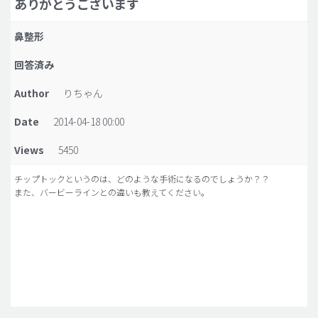
ありがとうございます
脂肪吸引 (大容量)
鼻整形
メンズ整形
回答済み
idリアルストーリー
Author
りちゃん
idニュース
Date
2014-04-18 00:00
病院紹介
安全整形
Views
5450
料金一覧
チップトックというのは、どのような手術になるのでしょうか？？
また、バービーラインとの違いも教えてください。
ご相談のお問い合わせ