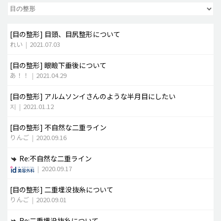
脂肪吸引 (大容量)
[目の整形]
目頭、目尻整形について
メンズ整形
れい
|
2021.07.03
idリアルストーリー
[目の整形]
眼瞼下垂後について
idニュース
あ！！
|
2021.04.29
病院紹介
[目の整形]
アルムソンイさんのような半月目にしたい
安全整形
지
|
2021.01.12
料金一覧
[目の整形]
不自然な二重ライン
ご相談のお問い合わせ
りんご
|
2020.09.16
Re:不自然な二重ライン
|
2020.09.17
[目の整形]
二重埋没抜糸について
りんご
|
2020.09.01
Re:二重埋没抜糸について