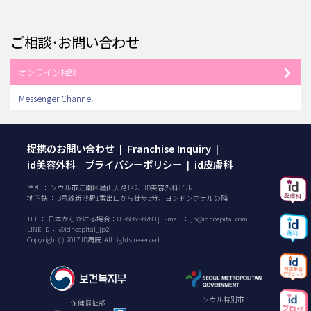
ご相談･お問い合わせ
オンライン相談
Messenger Channel
提携のお問い合わせ
Franchise Inquiry
|
|
id美容外科 プライバシーポリシー
id皮膚科
|
住所 ： ソウル市江南区島山大路142、ID美容外科ビル
地下鉄 ： 3号線新沙駅1番出口から徒歩5分、ヨンドンホテルの隣
TEL ：
日本からかける場合：
03-6868-8780
| E-mail ：
jp@idhospital.com
LINE ID ： @idhospital_jp2
Copyright(c) 2017 ID病院. All rights reserved.
ソウル特別市
保健福祉部