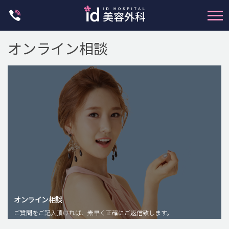
Skip
to
content
オンライン相談
輪郭整形
両顎手術
鼻整形
二重・目元整形
脂肪注入(アンチエイジング)
オンライン相談
豊胸手術・バストアップ
ご質問をご記入頂ければ、素早く正確にご返信致します。
プチ整形