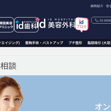
病院紹介
安
03-6868
チエイジング)
豊胸手術・バストアップ
プチ整形
脂肪吸引 (大容
ン相談
オン