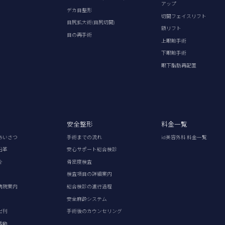
アップ
デカ目整形
切開フェイスリフト
目尻拡大術(目尻切開)
額リフト
目の再手術
上眼瞼手術
下眼瞼手術
眼下脂肪再配置
安全整形
料金一覧
あいさつ
手術までの流れ
id美容外科 料金一覧
沿革
安心サポート総合検診
介
骨密度検査
検査項目の詳細案内
病院案内
総合検診の進行過程
安全麻酔システム
出刊
手術後のカウンセリング
活動