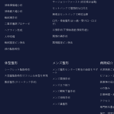
サージェリーファースト(術前矯正省略)
頬骨横幅縮小術
セットバックで理想的な口元を
頬骨最大縮小術
無矯正セットバックで時短治療
輪郭再手術
口元・骨格整形(出っ歯・受け口・口ゴ
ボ)
二重密着額プロテーゼ
三顎手術(下顎後退症(顎変形症))
ヘアライン形成
両顎の再手術
人中短縮
両顎固定ピン除去
輪郭固定ピン除去
顔の脂肪吸引
体型整形
メンズ整形
病院紹介
シークレット脂肪吸引
メンズ整形センターで男性の自信をサポ
代表院長ご
ート
大容量脂肪吸引でスリムな体型を実現
ビジョン・
メンズ両顎手術
腹部整形(タミータック手術)
医療陣の紹
メンズエラ削り
idの強み
メンズ眼瞼下垂手術
診療時間・
メンズ頬骨手術
アクセス
メンズ鼻整形
専門教科書
論文、研究