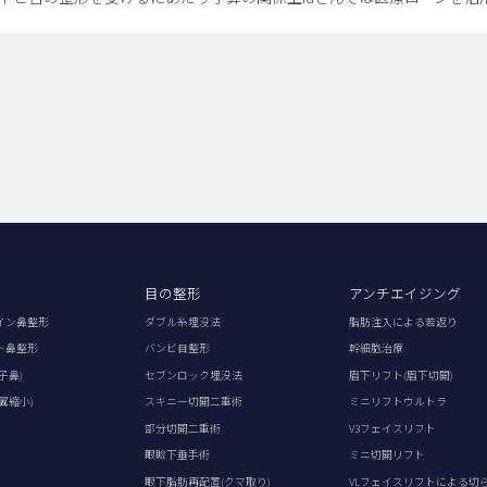
目の整形
アンチエイジング
イン鼻整形
ダブル糸埋没法
脂肪注入による若返り
ト鼻整形
バンビ目整形
幹細胞治療
子鼻)
セブンロック埋没法
眉下リフト(眉下切開)
翼縮小)
スキニー切開二重術
ミニリフトウルトラ
部分切開二重術
V3フェイスリフト
眼瞼下垂手術
ミニ切開リフト
眼下脂肪再配置(クマ取り)
VLフェイスリフトによる切