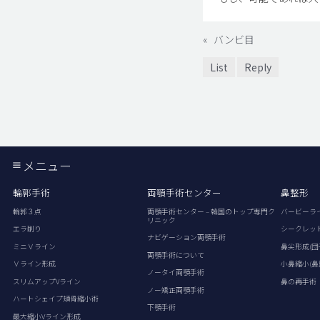
«
バンビ目
List
Reply
メニュー
輪郭手術
両顎手術センター
鼻整形
輪郭３点
両顎手術センター – 韓国のトップ専門ク
バービーラ
リニック
エラ削り
シークレッ
ナビゲーション両顎手術
ミニＶライン
鼻尖形成(団
両顎手術について
Ｖライン形成
小鼻縮小(鼻
ノータイ両顎手術
スリムアップVライン
鼻の再手術
ノー矯正両顎手術
ハートシェイプ頬骨縮小術
下顎手術
最大縮小Vライン形成