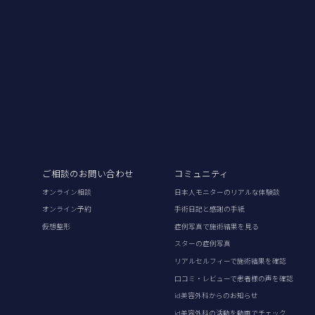
ご相談のお問い合わせ
コミュニティ
オンライン相談
日本人モニターのリアルな体験談
オンライン予約
手術日記と感謝の手紙
仮想整形
症例写真で施術結果を見る
スターの症例写真
リアルセルフィーで施術結果を確認
口コミ・レビューで患者様の声を確認
id美容外科からのお知らせ
id美容外科の活動を動画でチェック