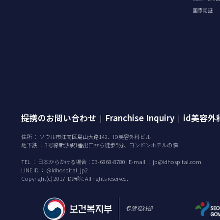
国家認証
提携のお問い合わせ
Franchise Inquiry
id美容
|
|
住所 ： ソウル市江南区島山大路142、ID美容外科ビル
地下鉄 ： 3号線新沙駅1番出口から徒歩5分、ヨンドンホテルの隣
TEL ：
日本からかける場合：03-6868-8780 | E-mail ：
jp@idhospital.com
LINE ID ： @idhospital_jp2
Copyright(c) 2017 ID病院. All rights reserved.
保健福祉部