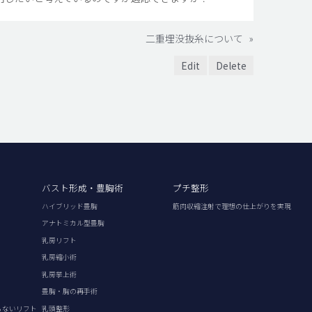
二重埋没抜糸について
»
Edit
Delete
バスト形成・豊胸術
プチ整形
ハイブリッド豊胸
筋肉収縮注射で理想の仕上がりを実現
アナトミカル型豊胸
乳房リフト
乳房縮小術
乳房挙上術
豊胸・胸の再手術
らないリフト
乳頭整形