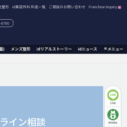
全整形
id美容外科 料金一覧
ご相談のお問い合わせ
Franchise Inquiry
-8780
量)
メンズ整形
idリアルストーリー
idニュース
メニュー
Line
ライン相談
Ameba