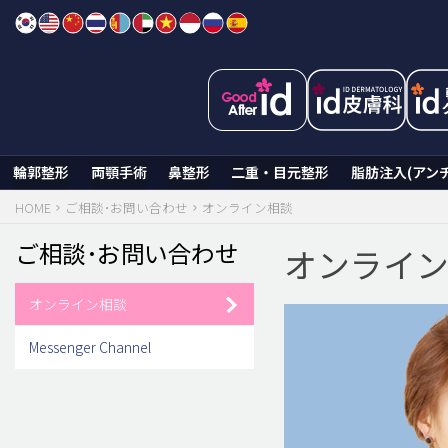
Skip
to
content
輪郭整形
両顎手術
鼻整形
二重・目元整形
脂肪注入(アン
HOME
ご相談･お問い合わせ
オンライン相談
ご相談･お問い合わせ
オンライ
オンライン相談
Messenger Channel