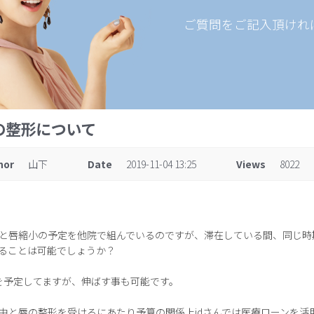
ご質問をご記入頂けれ
の整形について
hor
山下
Date
2019-11-04 13:25
Views
8022
と唇縮小の予定を他院で組んでいるのですが、滞在している間、同じ時期
ることは可能でしょうか？
を予定してますが、伸ばす事も可能です。
中と唇の整形を受けるにあたり予算の関係上idさんでは医療ローンを活