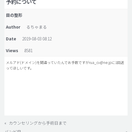
予約について
脂肪吸引 (大容量)
目の整形
メンズ整形
Author
るちゃまる
idリアルストーリー
Date
2019-08-03 08:12
idニュース
Views
8581
病院紹介
安全整形
メルアド(ドメイン)を間違っていたんでお手数ですがrua_cv@ne.jpに1回送
ってほしいです。
料金一覧
ご相談のお問い合わせ
«
カウンセリングから手術日まで
バンビ目
»