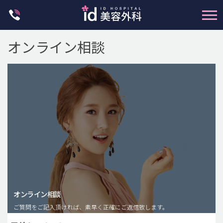
Skip
to
content
オンライン相談
輪郭整形
両顎手術
鼻整形
二重・目元整形
脂肪注入(アンチエイジング)
オンライン相談
豊胸手術・バストアップ
ご質問をご記入頂ければ、素早く正確にご返信致します。
プチ整形