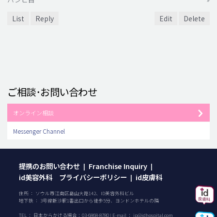
List
Reply
Edit
Delete
ご相談･お問い合わせ
オンライン相談
Messenger Channel
提携のお問い合わせ
Franchise Inquiry
|
|
id美容外科 プライバシーポリシー
id皮膚科
|
住所 ： ソウル市江南区島山大路142、ID美容外科ビル
地下鉄 ： 3号線新沙駅1番出口から徒歩5分、ヨンドンホテルの隣
TEL ：
日本からかける場合：
03-6868-8780
| E-mail ：
jp@idhospital.com