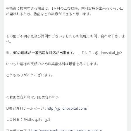
手術後に抜歯なさる場合は、1ヶ月の回復以降、歯科診療が出来るくらい口
が開けれるとき、抜歯などの診療ができると思います。
その他ご不明な点及び質問がございましたらお気軽にお問い合わせ下さいま
せ。
※
LINEの連絡が一番迅速な対応が出来ます。
ＬＩＮＥ：@idhospital_jp2
いつもお客様の笑顔のためID美容外科は最善を尽くします。
どうもありがとうございます。
＜韓国美容外科NO.1ID美容外科＞
ID美容外科ホームページ :
http://jp.idhospital.com/
ＬＩＮＥ：@idhospital_jp2
ユーチューブ :
https://www.youtube.com/user/idhospitaljp/