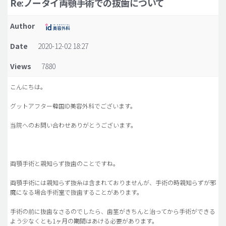
Re:ノータイ両顎手術での抜歯について
脂肪吸引 (大容量)
Author
メンズ整形
Date
2020-12-02 18:27
idリアルストーリー
Views
7880
idニュース
病院紹介
こんにちは。
安全整形
グットアフター韓国ID美容外科でございます。
料金一覧
当院へのお問い合わせありがとうございます。
ご相談のお問い合わせ
両顎手術と親知らず抜歯のことですね。
両顎手術には親知らず抜糸は含まれておりませんが、手術の時親知らずが邪
魔になる場合手術室で抜歯することがあります。
手術の前に抜歯なさるのでしたら、歯茎がきちんと治ってから手術ができる
よう少なくとも1ヶ月の期間はあける必要があります。