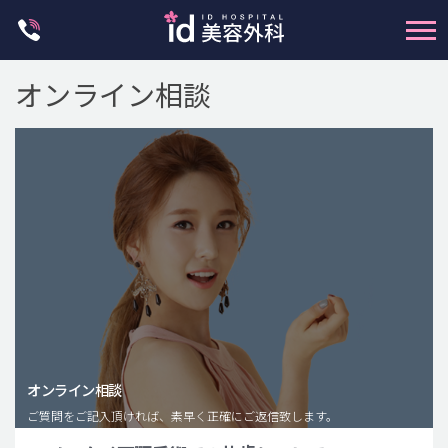
Skip
to
content
オンライン相談
輪郭整形
両顎手術
鼻整形
二重・目元整形
脂肪注入(アンチエイジング)
オンライン相談
豊胸手術・バストアップ
ご質問をご記入頂ければ、素早く正確にご返信致します。
プチ整形