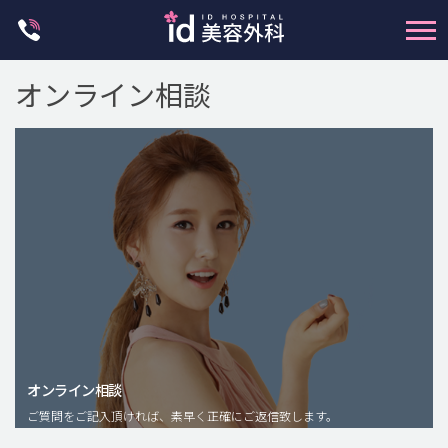
Skip
to
content
オンライン相談
輪郭整形
両顎手術
鼻整形
二重・目元整形
脂肪注入(アンチエイジング)
オンライン相談
豊胸手術・バストアップ
ご質問をご記入頂ければ、素早く正確にご返信致します。
プチ整形