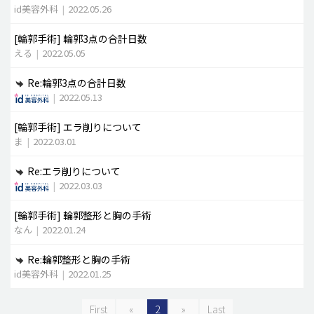
id美容外科
|
2022.05.26
[輪郭手術]
輪郭3点の合計日数
える
|
2022.05.05
Re:輪郭3点の合計日数
|
2022.05.13
[輪郭手術]
エラ削りについて
ま
|
2022.03.01
Re:エラ削りについて
|
2022.03.03
[輪郭手術]
輪郭整形と胸の手術
なん
|
2022.01.24
Re:輪郭整形と胸の手術
id美容外科
|
2022.01.25
First
«
2
»
Last