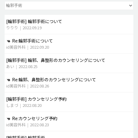
脂肪吸引 (大容量)
[輪郭手術]
輪郭手術について
メンズ整形
りりり
|
2022.09.19
idリアルストーリー
Re:輪郭手術について
idニュース
id美容外科
|
2022.09.20
病院紹介
[輪郭手術]
輪郭、鼻整形のカウンセリングについて
安全整形
あい
|
2022.08.25
料金一覧
Re:輪郭、鼻整形のカウンセリングについて
ご相談のお問い合わせ
id美容外科
|
2022.08.26
[輪郭手術]
カウンセリング予約
しまづ
|
2022.08.20
Re:カウンセリング予約
id美容外科
|
2022.08.23
[輪郭手術]
輪郭手術