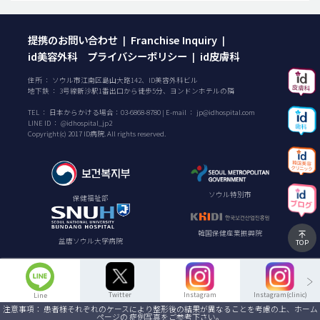
提携のお問い合わせ
Franchise Inquiry
|
|
id美容外科 プライバシーポリシー
id皮膚科
|
住所 ： ソウル市江南区島山大路142、ID美容外科ビル
地下鉄 ： 3号線新沙駅1番出口から徒歩5分、ヨンドンホテルの隣
TEL ：
日本からかける場合：
03-6868-8780
| E-mail ：
jp@idhospital.com
LINE ID ： @idhospital_jp2
Copyright(c) 2017 ID病院. All rights reserved.
ソウル特別市
保健福祉部
韓国保健産業振興院
盆唐ソウル大学病院
TOP
Twitter
Instagram
Instagram(clinic)
Line
注意事項： 患者様それぞれのケースにより整形後の結果が異なることを考慮の上、ホーム
ページの 症例写真をご参考下さい。