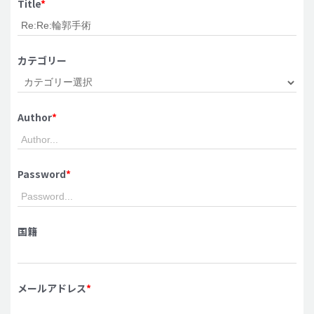
Title
*
脂肪吸引 (大容量)
メンズ整形
カテゴリー
idリアルストーリー
idニュース
Author
*
病院紹介
安全整形
料金一覧
Password
*
ご相談のお問い合わせ
国籍
メールアドレス
*