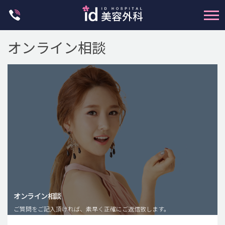
Skip
to
content
オンライン相談
輪郭整形
両顎手術
鼻整形
二重・目元整形
脂肪注入(アンチエイジング)
オンライン相談
豊胸手術・バストアップ
ご質問をご記入頂ければ、素早く正確にご返信致します。
プチ整形