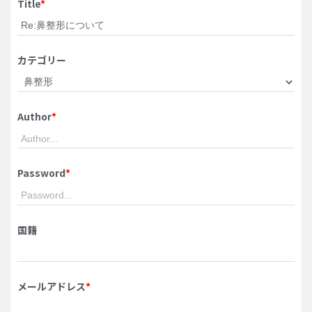
Title
*
脂肪吸引 (大容量)
メンズ整形
カテゴリー
idリアルストーリー
idニュース
Author
*
病院紹介
安全整形
料金一覧
Password
*
ご相談のお問い合わせ
国籍
メールアドレス
*