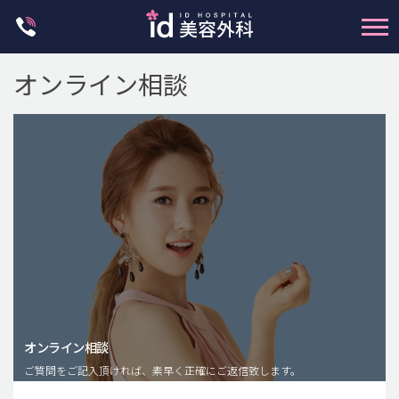
Skip
to
content
オンライン相談
輪郭整形
両顎手術
鼻整形
二重・目元整形
脂肪注入(アンチエイジング)
オンライン相談
豊胸手術・バストアップ
ご質問をご記入頂ければ、素早く正確にご返信致します。
プチ整形