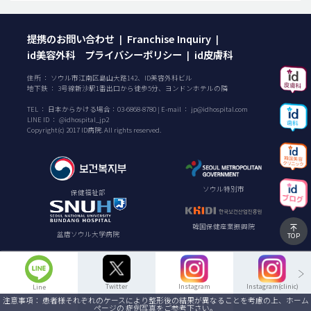
提携のお問い合わせ
Franchise Inquiry
|
|
id美容外科 プライバシーポリシー
id皮膚科
|
住所 ： ソウル市江南区島山大路142、ID美容外科ビル
地下鉄 ： 3号線新沙駅1番出口から徒歩5分、ヨンドンホテルの隣
TEL ：
日本からかける場合：
03-6868-8780
| E-mail ：
jp@idhospital.com
LINE ID ： @idhospital_jp2
Copyright(c) 2017 ID病院. All rights reserved.
ソウル特別市
保健福祉部
韓国保健産業振興院
盆唐ソウル大学病院
TOP
Twitter
Instagram
Instagram(clinic)
Line
注意事項： 患者様それぞれのケースにより整形後の結果が異なることを考慮の上、ホーム
ページの 症例写真をご参考下さい。