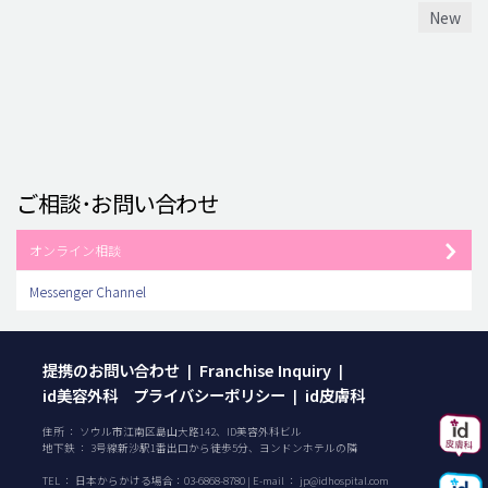
New
ご相談･お問い合わせ
オンライン相談
Messenger Channel
提携のお問い合わせ
Franchise Inquiry
|
|
id美容外科 プライバシーポリシー
id皮膚科
|
住所 ： ソウル市江南区島山大路142、ID美容外科ビル
地下鉄 ： 3号線新沙駅1番出口から徒歩5分、ヨンドンホテルの隣
TEL ：
日本からかける場合：
03-6868-8780
| E-mail ：
jp@idhospital.com