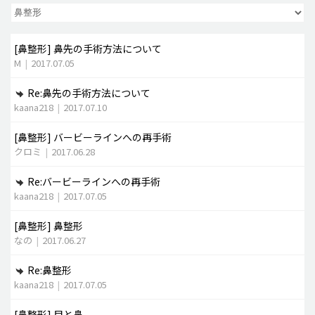
脂肪吸引 (大容量)
[鼻整形]
鼻先の手術方法について
メンズ整形
M
|
2017.07.05
idリアルストーリー
Re:鼻先の手術方法について
idニュース
kaana218
|
2017.07.10
病院紹介
[鼻整形]
バービーラインへの再手術
安全整形
クロミ
|
2017.06.28
料金一覧
Re:バービーラインへの再手術
ご相談のお問い合わせ
kaana218
|
2017.07.05
[鼻整形]
鼻整形
なの
|
2017.06.27
Re:鼻整形
kaana218
|
2017.07.05
[鼻整形]
目と鼻