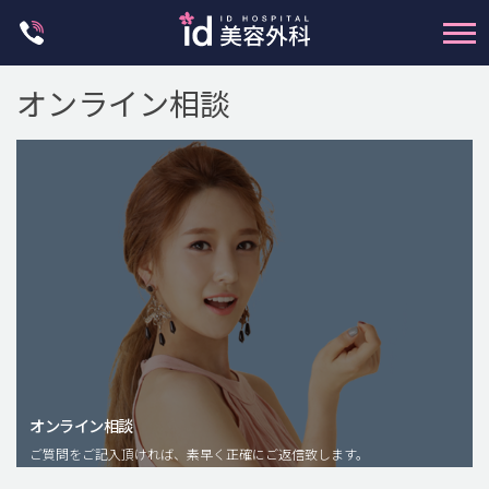
Skip
to
content
オンライン相談
輪郭整形
両顎手術
鼻整形
二重・目元整形
脂肪注入(アンチエイジング)
オンライン相談
豊胸手術・バストアップ
ご質問をご記入頂ければ、素早く正確にご返信致します。
プチ整形