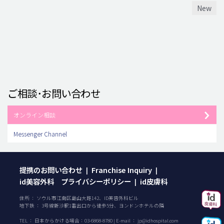
New
ご相談･お問い合わせ
オンライン相談
Messenger Channel
提携のお問い合わせ
Franchise Inquiry
|
|
id美容外科 プライバシーポリシー
id皮膚科
|
住所 ： ソウル市江南区島山大路142、ID美容外科ビル
地下鉄 ： 3号線新沙駅1番出口から徒歩5分、ヨンドンホテルの隣
TEL ：
日本からかける場合：
03-6868-8780
| E-mail ：
jp@idhospital.com