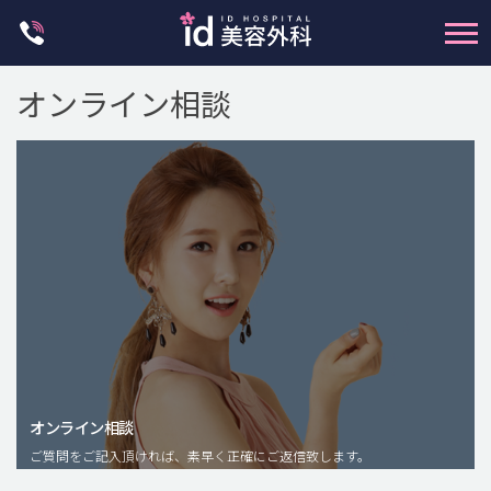
Skip
to
content
オンライン相談
輪郭整形
両顎手術
鼻整形
二重・目元整形
脂肪注入(アンチエイジング)
オンライン相談
豊胸手術・バストアップ
ご質問をご記入頂ければ、素早く正確にご返信致します。
プチ整形