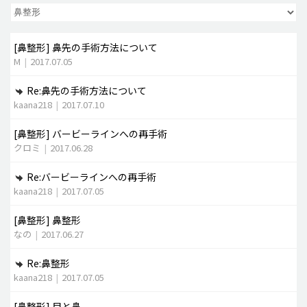
脂肪吸引 (大容量)
[鼻整形]
鼻先の手術方法について
メンズ整形
M
|
2017.07.05
idリアルストーリー
Re:鼻先の手術方法について
idニュース
kaana218
|
2017.07.10
病院紹介
[鼻整形]
バービーラインへの再手術
安全整形
クロミ
|
2017.06.28
料金一覧
Re:バービーラインへの再手術
ご相談のお問い合わせ
kaana218
|
2017.07.05
[鼻整形]
鼻整形
なの
|
2017.06.27
Re:鼻整形
kaana218
|
2017.07.05
[鼻整形]
目と鼻