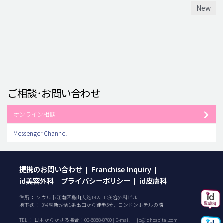
New
ご相談･お問い合わせ
オンライン相談
Messenger Channel
提携のお問い合わせ
Franchise Inquiry
|
|
id美容外科 プライバシーポリシー
id皮膚科
|
住所 ： ソウル市江南区島山大路142、ID美容外科ビル
地下鉄 ： 3号線新沙駅1番出口から徒歩5分、ヨンドンホテルの隣
TEL ：
日本からかける場合：
03-6868-8780
| E-mail ：
jp@idhospital.com