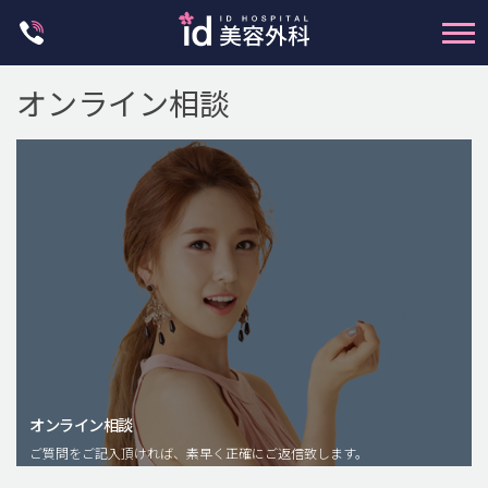
Skip
to
content
オンライン相談
輪郭整形
両顎手術
鼻整形
二重・目元整形
脂肪注入(アンチエイジング)
オンライン相談
豊胸手術・バストアップ
ご質問をご記入頂ければ、素早く正確にご返信致します。
プチ整形