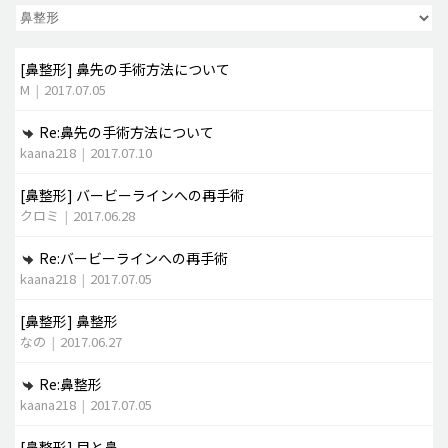
脂肪吸引 (大容量)
[鼻整形]
鼻先の手術方法について
メンズ整形
M
|
2017.07.05
idリアルストーリー
Re:鼻先の手術方法について
idニュース
kaana218
|
2017.07.10
病院紹介
[鼻整形]
バービーラインへの再手術
安全整形
クロミ
|
2017.06.28
料金一覧
Re:バービーラインへの再手術
ご相談のお問い合わせ
kaana218
|
2017.07.05
[鼻整形]
鼻整形
なの
|
2017.06.27
Re:鼻整形
kaana218
|
2017.07.05
[鼻整形]
目と鼻