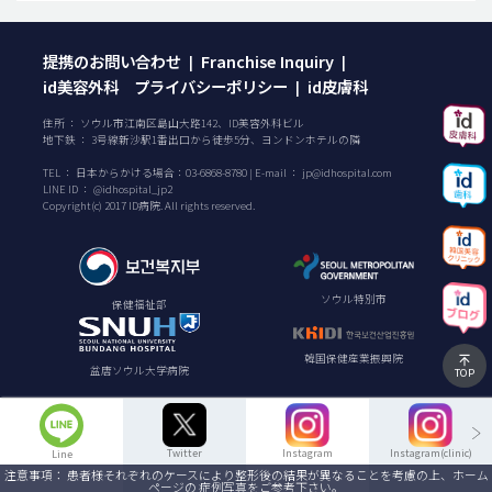
提携のお問い合わせ
Franchise Inquiry
|
|
id美容外科 プライバシーポリシー
id皮膚科
|
住所 ： ソウル市江南区島山大路142、ID美容外科ビル
地下鉄 ： 3号線新沙駅1番出口から徒歩5分、ヨンドンホテルの隣
TEL ：
日本からかける場合：
03-6868-8780
| E-mail ：
jp@idhospital.com
LINE ID ： @idhospital_jp2
Copyright(c) 2017 ID病院. All rights reserved.
ソウル特別市
保健福祉部
韓国保健産業振興院
盆唐ソウル大学病院
TOP
Twitter
Instagram
Instagram(clinic)
Line
注意事項： 患者様それぞれのケースにより整形後の結果が異なることを考慮の上、ホーム
ページの 症例写真をご参考下さい。