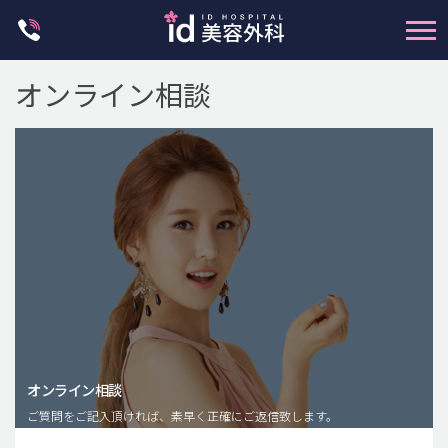
Skip
to
content
オンライン相談
輪郭整形
両顎手術
鼻整形
二重・目元整形
脂肪注入(アンチエイジング)
オンライン相談
豊胸手術・バストアップ
ご質問をご記入頂ければ、素早く正確にご返信致します。
プチ整形