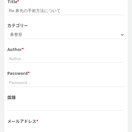
Title
*
脂肪吸引 (大容量)
メンズ整形
カテゴリー
idリアルストーリー
idニュース
Author
*
病院紹介
安全整形
料金一覧
Password
*
ご相談のお問い合わせ
国籍
メールアドレス
*