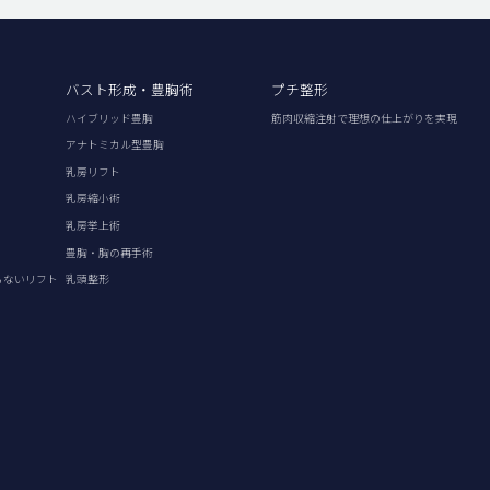
バスト形成・豊胸術
プチ整形
ハイブリッド豊胸
筋肉収縮注射で理想の仕上がりを実現
アナトミカル型豊胸
乳房リフト
乳房縮小術
乳房挙上術
豊胸・胸の再手術
らないリフト
乳頭整形