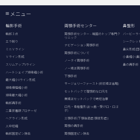
メニュー
輪郭手術
両顎手術センター
鼻整形
輪郭３点
両顎手術センター – 韓国のトップ専門ク
バービーラ
リニック
エラ削り
シークレッ
ナビゲーション両顎手術
ミニＶライン
鼻尖形成(団
両顎手術について
Ｖライン形成
小鼻縮小(鼻
ノータイ両顎手術
スリムアップVライン
鼻の再手術
ノー矯正両顎手術
ハートシェイプ頬骨縮小術
下顎手術
最大縮小Vライン形成
サージェリーファースト(術前矯正省略)
頬骨横幅縮小術
セットバックで理想的な口元を
頬骨最大縮小術
無矯正セットバックで時短治療
輪郭再手術
口元・骨格整形(出っ歯・受け口・口ゴ
ボ)
二重密着額プロテーゼ
三顎手術(下顎後退症(顎変形症))
ヘアライン形成
両顎の再手術
人中短縮
両顎固定ピン除去
輪郭固定ピン除去