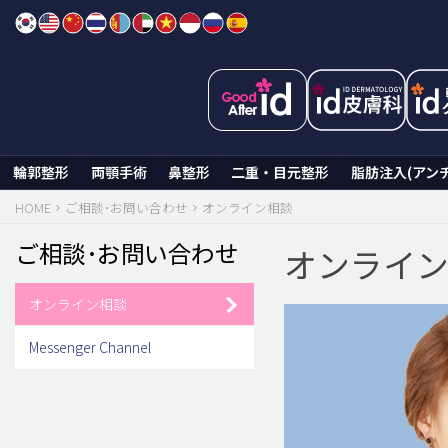
Skip
to
content
輪郭整形
両顎手術
鼻整形
二重・目元整形
脂肪注入(アン
HOME
ご相談･お問い合わせ
オンライン相談
ご相談･お問い合わせ
オンライ
オンライン相談
Messenger Channel