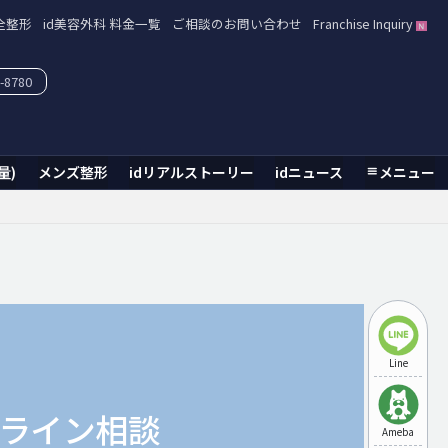
全整形
id美容外科 料金一覧
ご相談のお問い合わせ
Franchise Inquiry
-8780
量)
メンズ整形
idリアルストーリー
idニュース
メニュー
Line
ライン相談
Ameba