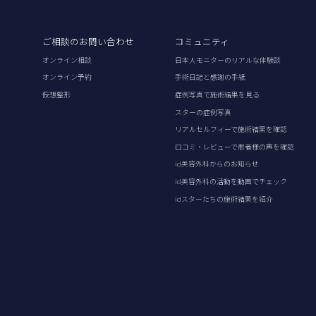
ご相談のお問い合わせ
コミュニティ
オンライン相談
日本人モニターのリアルな体験談
オンライン予約
手術日記と感謝の手紙
仮想整形
症例写真で施術結果を見る
スターの症例写真
リアルセルフィーで施術結果を確認
口コミ・レビューで患者様の声を確認
id美容外科からのお知らせ
id美容外科の活動を動画でチェック
idスターたちの施術結果を紹介