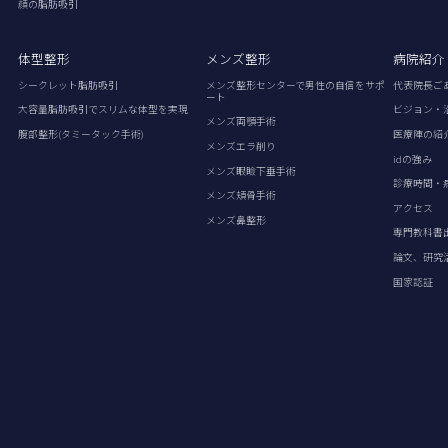
顔の脂肪吸引
体型整形
メンズ整形
病院紹介
シークレット脂肪吸引
メンズ整形センターで男性の自信をサポ
代表院長ご
ート
大容量脂肪吸引でスリムな体型を実現
ビジョン・
メンズ両顎手術
腹部整形(タミータック手術)
医療陣の紹
メンズエラ削り
idの強み
メンズ眼瞼下垂手術
診療時間・
メンズ頬骨手術
アクセス
メンズ鼻整形
専門教科書
論文、研究
国家認証