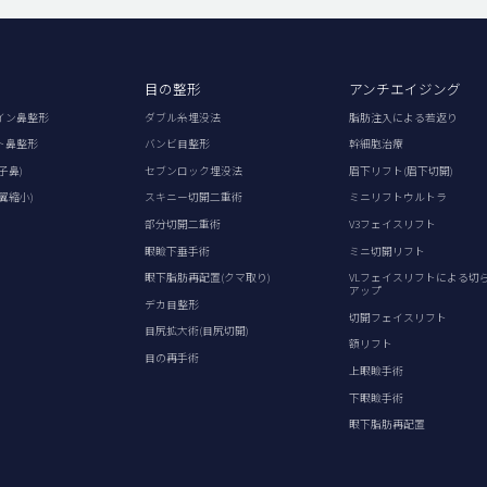
目の整形
アンチエイジング
イン鼻整形
ダブル糸埋没法
脂肪注入による若返り
ト鼻整形
バンビ目整形
幹細胞治療
子鼻)
セブンロック埋没法
眉下リフト(眉下切開)
翼縮小)
スキニー切開二重術
ミニリフトウルトラ
部分切開二重術
V3フェイスリフト
眼瞼下垂手術
ミニ切開リフト
眼下脂肪再配置(クマ取り)
VLフェイスリフトによる切
アップ
デカ目整形
切開フェイスリフト
目尻拡大術(目尻切開)
額リフト
目の再手術
上眼瞼手術
下眼瞼手術
眼下脂肪再配置