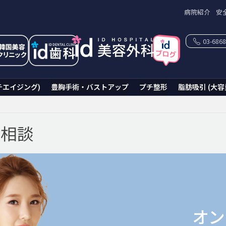
病院紹介
安
03-6868
チエイジング)
豊胸手術・バストアップ
プチ整形
脂肪吸引 (大容
ン相談
オン