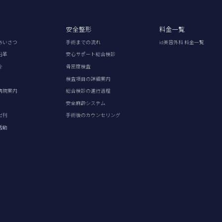
安全整形
料金一覧
あいさつ
手術までの流れ
id美容外科 料金一覧
沿革
安心サポート総合検診
介
骨密度検査
検査項目の詳細案内
病院案内
総合検診の進行過程
安全麻酔システム
出刊
手術後のカウンセリング
活動