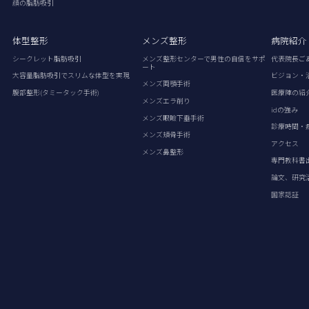
顔の脂肪吸引
体型整形
メンズ整形
病院紹介
シークレット脂肪吸引
メンズ整形センターで男性の自信をサポ
代表院長ご
ート
大容量脂肪吸引でスリムな体型を実現
ビジョン・
メンズ両顎手術
腹部整形(タミータック手術)
医療陣の紹
メンズエラ削り
idの強み
メンズ眼瞼下垂手術
診療時間・
メンズ頬骨手術
アクセス
メンズ鼻整形
専門教科書
論文、研究
国家認証