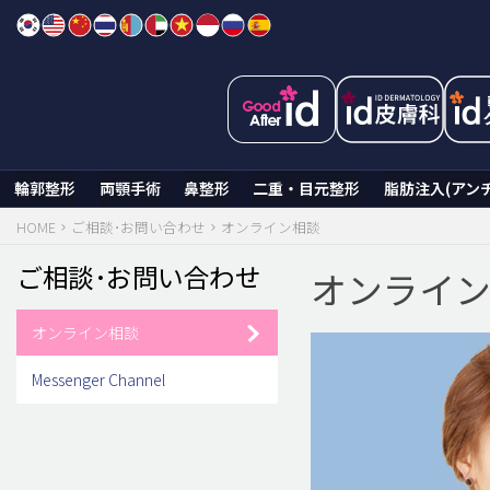
Skip
to
content
輪郭整形
両顎手術
鼻整形
二重・目元整形
脂肪注入(アン
HOME
ご相談･お問い合わせ
オンライン相談
ご相談･お問い合わせ
オンライ
オンライン相談
Messenger Channel