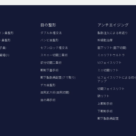
目の整形
アンチエイジング
イン鼻整形
ダブル糸埋没法
脂肪注入による若返り
ト鼻整形
バンビ目整形
幹細胞治療
子鼻)
セブンロック埋没法
眉下リフト(眉下切開)
翼縮小)
スキニー切開二重術
ミニリフトウルトラ
部分切開二重術
V3フェイスリフト
眼瞼下垂手術
ミニ切開リフト
眼下脂肪再配置(クマ取り)
VLフェイスリフトによる切
アップ
デカ目整形
切開フェイスリフト
目尻拡大術(目尻切開)
額リフト
目の再手術
上眼瞼手術
下眼瞼手術
眼下脂肪再配置