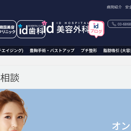
病院紹介
安
03-6868
チエイジング)
豊胸手術・バストアップ
プチ整形
脂肪吸引 (大容
ン相談
オン