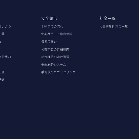
安全整形
料金一覧
あいさつ
手術までの流れ
id美容外科 料金一覧
沿革
安心サポート総合検診
介
骨密度検査
検査項目の詳細案内
病院案内
総合検診の進行過程
安全麻酔システム
出刊
手術後のカウンセリング
活動