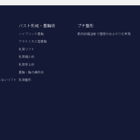
バスト形成・豊胸術
プチ整形
ハイブリッド豊胸
筋肉収縮注射で理想の仕上がりを実現
アナトミカル型豊胸
乳房リフト
乳房縮小術
乳房挙上術
豊胸・胸の再手術
らないリフト
乳頭整形