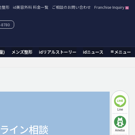
全整形
id美容外科 料金一覧
ご相談のお問い合わせ
Franchise Inquiry
-8780
量)
メンズ整形
idリアルストーリー
idニュース
メニュー
Line
ライン相談
Ameba