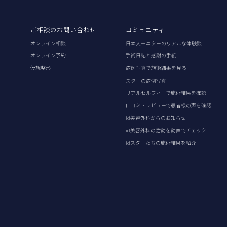
ご相談のお問い合わせ
コミュニティ
オンライン相談
日本人モニターのリアルな体験談
オンライン予約
手術日記と感謝の手紙
仮想整形
症例写真で施術結果を見る
スターの症例写真
リアルセルフィーで施術結果を確認
口コミ・レビューで患者様の声を確認
id美容外科からのお知らせ
id美容外科の活動を動画でチェック
idスターたちの施術結果を紹介