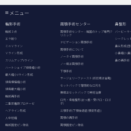
メニュー
輪郭手術
両顎手術センター
鼻整形
輪郭３点
両顎手術センター – 韓国のトップ専門ク
バービーラ
リニック
エラ削り
シークレッ
ナビゲーション両顎手術
ミニＶライン
鼻尖形成(団
両顎手術について
Ｖライン形成
小鼻縮小(鼻
ノータイ両顎手術
スリムアップVライン
鼻の再手術
ノー矯正両顎手術
ハートシェイプ頬骨縮小術
下顎手術
最大縮小Vライン形成
サージェリーファースト(術前矯正省略)
頬骨横幅縮小術
セットバックで理想的な口元を
頬骨最大縮小術
無矯正セットバックで時短治療
輪郭再手術
口元・骨格整形(出っ歯・受け口・口ゴ
ボ)
二重密着額プロテーゼ
三顎手術(下顎後退症(顎変形症))
ヘアライン形成
両顎の再手術
人中短縮
両顎固定ピン除去
輪郭固定ピン除去