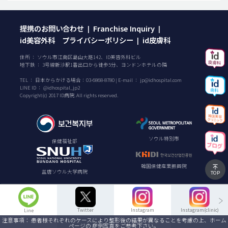
提携のお問い合わせ
Franchise Inquiry
|
|
id美容外科 プライバシーポリシー
id皮膚科
|
住所 ： ソウル市江南区島山大路142、ID美容外科ビル
地下鉄 ： 3号線新沙駅1番出口から徒歩5分、ヨンドンホテルの隣
TEL ：
日本からかける場合：
03-6868-8780
| E-mail ：
jp@idhospital.com
LINE ID ： @idhospital_jp2
Copyright(c) 2017 ID病院. All rights reserved.
ソウル特別市
保健福祉部
韓国保健産業振興院
盆唐ソウル大学病院
TOP
Twitter
Instagram
Instagram(clinic)
Line
注意事項： 患者様それぞれのケースにより整形後の結果が異なることを考慮の上、ホーム
ページの 症例写真をご参考下さい。