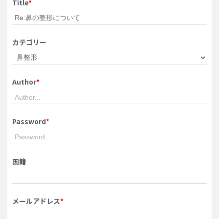
Title
*
脂肪吸引 (大容量)
メンズ整形
カテゴリー
idリアルストーリー
idニュース
Author
*
病院紹介
安全整形
料金一覧
Password
*
ご相談のお問い合わせ
国籍
メールアドレス
*