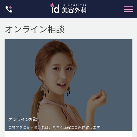
Skip
to
content
オンライン相談
輪郭整形
両顎手術
鼻整形
二重・目元整形
脂肪注入(アンチエイジング)
オンライン相談
豊胸手術・バストアップ
ご質問をご記入頂ければ、素早く正確にご返信致します。
プチ整形