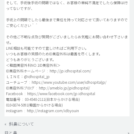
そして、手術後手術の問題ではなく、お客様の単純不満足でしたら保障は行
ってないですが、
手術上の問題でしたら最後まで責任を持って対応させて頂いておりますので
ご安心ください＾＾
その他ご不明な点及び質問がございましたらお気軽にお問い合わせ下さいま
せ。
LINE相談も可能ですので宜しければご利用下さい。
いつもお客様の笑顔のためID美容外科は最善を尽くします。
どうもありがとうございます。
＜韓国美容外科NO.1ID美容外科＞
ID美容外科ホームページ : http://jp.idhospital.com/
ＬＩＮＥ：@idhospital_jp
ユーチューブ : https://www.youtube.com/user/idhospitaljp/
ID美容外科ブログ : http://ameblo.jp/jpidhospital/
Facebook : https://www.facebook.com/jp.idhospital
電話番号 : 03-4540-2111(日本からかける場合)
010-8874-5091(韓国からかける場合)
instagram : http://instagram.com/idbyouin
«
斜鼻について
目と鼻
»