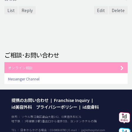
List
Reply
Edit
Delete
ご相談･お問い合わせ
オンライン相談
Messenger Channel
提携のお問い合わせ
Franchise Inquiry
|
|
id美容外科 プライバシーポリシー
id皮膚科
|
住所 ： ソウル市江南区島山大路142、ID美容外科ビル
地下鉄 ： 3号線新沙駅1番出口から徒歩5分、ヨンドンホテルの隣
TEL ：
日本からかける場合：
03-6868-8780
| E-mail ：
jp@idhospital.com