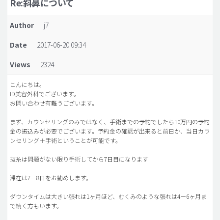
Re:斜鼻について
脂肪吸引 (大容量)
Author
j7
メンズ整形
Date
2017-06-20 09:34
idリアルストーリー
Views
2324
idニュース
病院紹介
こんにちは。
ID美容外科でございます。
安全整形
お問い合わせ有難うございます。
料金一覧
まず、カウンセリングのみではなく、手術までの予約でしたら10万円の予約
金の振込みが必要でございます。予約金の確認が出来ると前日か、当日カウ
ご相談のお問い合わせ
ンセリング＋手術ということが可能です。
抜糸は問題がない限り手術してから7日目になります
滞在は7－8日をお勧めします。
ダウンタイムは大きい張れは1ヶ月ほど、むくみのような張れは4－6ヶ月ま
で続く方もいます。