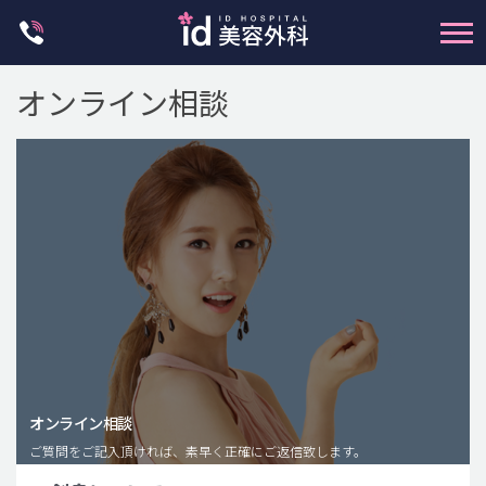
Skip
to
content
オンライン相談
輪郭整形
両顎手術
鼻整形
二重・目元整形
脂肪注入(アンチエイジング)
オンライン相談
豊胸手術・バストアップ
ご質問をご記入頂ければ、素早く正確にご返信致します。
プチ整形