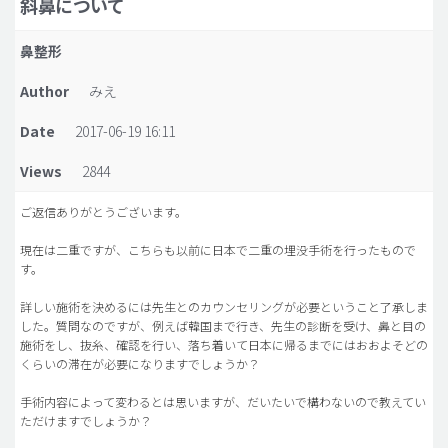
斜鼻について
脂肪吸引 (大容量)
鼻整形
メンズ整形
Author
みえ
idリアルストーリー
Date
2017-06-19 16:11
idニュース
Views
2844
病院紹介
安全整形
ご返信ありがとうございます。
料金一覧
現在は二重ですが、こちらも以前に日本で二重の埋没手術を行ったもので
す。
ご相談のお問い合わせ
詳しい施術を決めるには先生とのカウンセリングが必要ということ了承しま
した。質問なのですが、例えば韓国まで行き、先生の診断を受け、鼻と目の
施術をし、抜糸、確認を行い、落ち着いて日本に帰るまでにはおおよそどの
くらいの滞在が必要になりますでしょうか？
手術内容によって変わるとは思いますが、だいたいで構わないので教えてい
ただけますでしょうか？