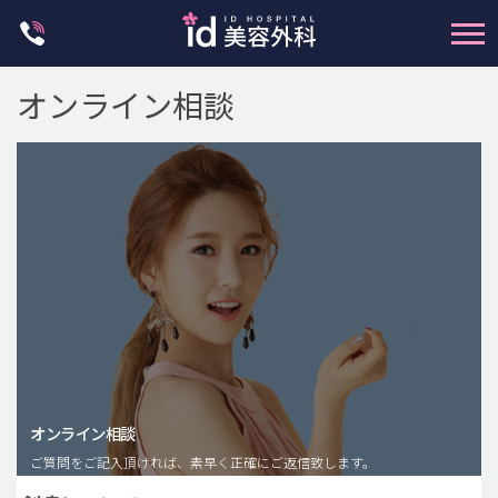
Skip
to
content
オンライン相談
輪郭整形
両顎手術
鼻整形
二重・目元整形
脂肪注入(アンチエイジング)
オンライン相談
豊胸手術・バストアップ
ご質問をご記入頂ければ、素早く正確にご返信致します。
プチ整形