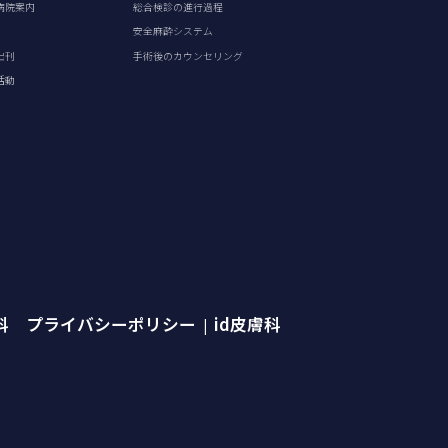
病院案内
総合検診の進行過程
安全麻酔システム
出刊
手術後のカウンセリング
活動
外科 プライバシーポリシー
id皮膚科
|