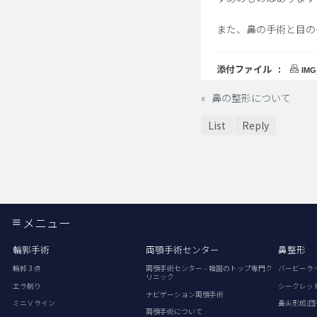
また、鼻の手術と目の
添付ファイル :
IMG
«
鼻の整形について
List
Reply
メニュー
輪郭手術
両顎手術センター
鼻整形
輪郭３点
両顎手術センター – 韓国のトップ専門ク
バービーラ
リニック
エラ削り
シークレッ
ナビゲーション両顎手術
ミニＶライン
鼻尖形成(団
両顎手術について