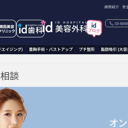
病院紹介
安
03-6868
チエイジング)
豊胸手術・バストアップ
プチ整形
脂肪吸引 (大容
ン相談
オン