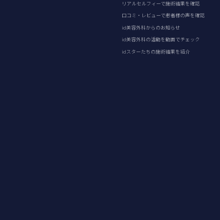
リアルセルフィーで施術結果を確認
口コミ・レビューで患者様の声を確認
id美容外科からのお知らせ
id美容外科の活動を動画でチェック
idスターたちの施術結果を紹介