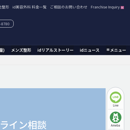
全整形
id美容外科 料金一覧
ご相談のお問い合わせ
Franchise Inquiry
-8780
量)
メンズ整形
idリアルストーリー
idニュース
メニュー
Line
ライン相談
Ameba