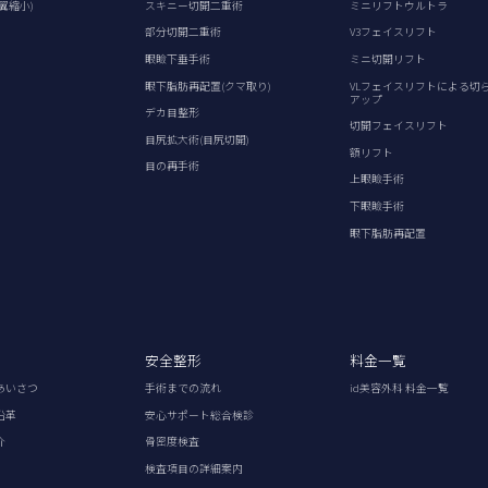
翼縮小)
スキニー切開二重術
ミニリフトウルトラ
部分切開二重術
V3フェイスリフト
眼瞼下垂手術
ミニ切開リフト
眼下脂肪再配置(クマ取り)
VLフェイスリフトによる切
アップ
デカ目整形
切開フェイスリフト
目尻拡大術(目尻切開)
額リフト
目の再手術
上眼瞼手術
下眼瞼手術
眼下脂肪再配置
安全整形
料金一覧
あいさつ
手術までの流れ
id美容外科 料金一覧
沿革
安心サポート総合検診
介
骨密度検査
検査項目の詳細案内