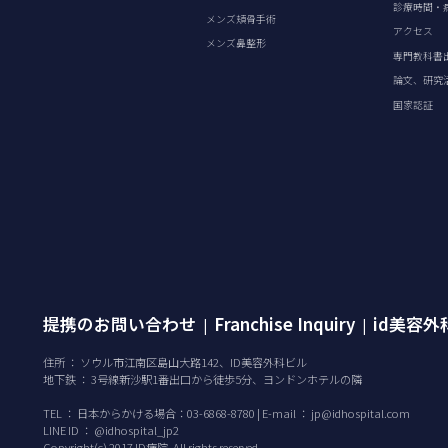
診療時間・
メンズ頬骨手術
アクセス
メンズ鼻整形
専門教科書
論文、研究
国家認証
提携のお問い合わせ
Franchise Inquiry
id美容
|
|
住所 ： ソウル市江南区島山大路142、ID美容外科ビル
地下鉄 ： 3号線新沙駅1番出口から徒歩5分、ヨンドンホテルの隣
TEL ：
日本からかける場合：03-6868-8780 | E-mail ：
jp@idhospital.com
LINE ID ： @idhospital_jp2
Copyright(c) 2017 ID病院. All rights reserved.