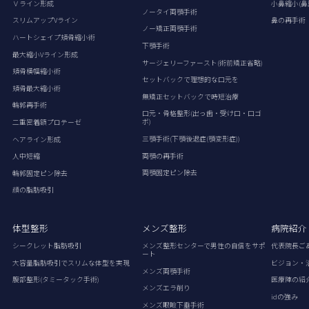
Ｖライン形成
小鼻縮小(鼻
ノータイ両顎手術
スリムアップVライン
鼻の再手術
ノー矯正両顎手術
ハートシェイプ頬骨縮小術
下顎手術
最大縮小Vライン形成
サージェリーファースト(術前矯正省略)
頬骨横幅縮小術
セットバックで理想的な口元を
頬骨最大縮小術
無矯正セットバックで時短治療
輪郭再手術
口元・骨格整形(出っ歯・受け口・口ゴ
ボ)
二重密着額プロテーゼ
三顎手術(下顎後退症(顎変形症))
ヘアライン形成
両顎の再手術
人中短縮
両顎固定ピン除去
輪郭固定ピン除去
顔の脂肪吸引
体型整形
メンズ整形
病院紹介
シークレット脂肪吸引
メンズ整形センターで男性の自信をサポ
代表院長ご
ート
大容量脂肪吸引でスリムな体型を実現
ビジョン・
メンズ両顎手術
腹部整形(タミータック手術)
医療陣の紹
メンズエラ削り
idの強み
メンズ眼瞼下垂手術