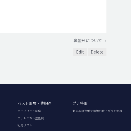
鼻整形について
»
Edit
Delete
バスト形成・豊胸術
プチ整形
ハイブリッド豊胸
筋肉収縮注射で理想の仕上がりを実現
アナトミカル型豊胸
乳房リフト