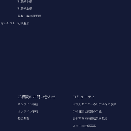
乳房縮小術
乳房挙上術
豊胸・胸の再手術
らないリフト
乳頭整形
ご相談のお問い合わせ
コミュニティ
オンライン相談
日本人モニターのリアルな体験談
オンライン予約
手術日記と感謝の手紙
仮想整形
症例写真で施術結果を見る
スターの症例写真