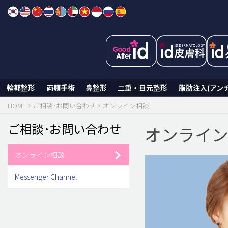
Skip
to
content
輪郭整形
両顎手術
鼻整形
二重・目元整形
脂肪注入(アン
HOME
ご相談･お問い合わせ
オンライン相談
ご相談･お問い合わせ
オンライ
オンライン相談
Messenger Channel