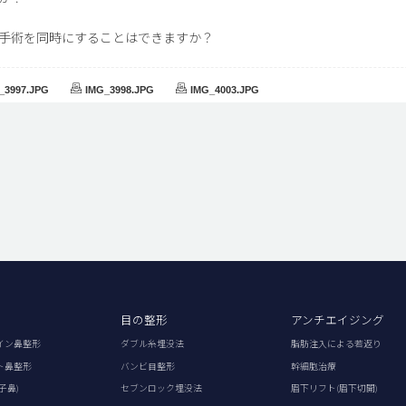
手術を同時にすることはできますか？
_3997.JPG
IMG_3998.JPG
IMG_4003.JPG
目の整形
アンチエイジング
イン鼻整形
ダブル糸埋没法
脂肪注入による若返り
ト鼻整形
バンビ目整形
幹細胞治療
子鼻)
セブンロック埋没法
眉下リフト(眉下切開)