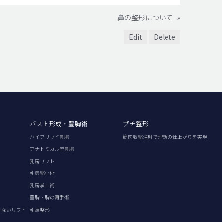
鼻の整形について
»
Edit
Delete
バスト形成・豊胸術
プチ整形
ハイブリッド豊胸
筋肉収縮注射で理想の仕上がりを実現
アナトミカル型豊胸
乳房リフト
乳房縮小術
乳房挙上術
豊胸・胸の再手術
らないリフト
乳頭整形