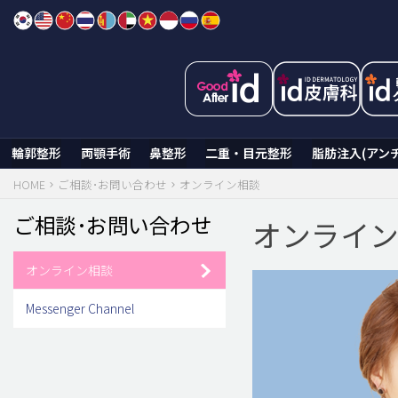
Skip
to
content
輪郭整形
両顎手術
鼻整形
二重・目元整形
脂肪注入(アン
HOME
ご相談･お問い合わせ
オンライン相談
ご相談･お問い合わせ
オンライ
オンライン相談
Messenger Channel