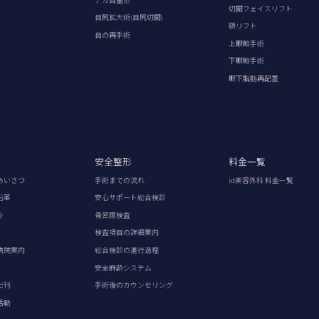
切開フェイスリフト
目尻拡大術(目尻切開)
額リフト
目の再手術
上眼瞼手術
下眼瞼手術
眼下脂肪再配置
安全整形
料金一覧
あいさつ
手術までの流れ
id美容外科 料金一覧
沿革
安心サポート総合検診
介
骨密度検査
検査項目の詳細案内
病院案内
総合検診の進行過程
安全麻酔システム
出刊
手術後のカウンセリング
活動