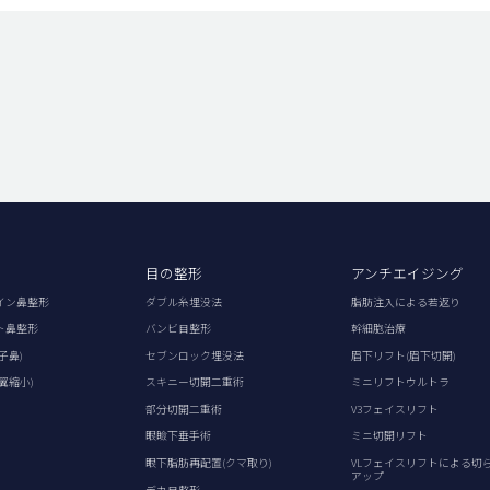
目の整形
アンチエイジング
イン鼻整形
ダブル糸埋没法
脂肪注入による若返り
ト鼻整形
バンビ目整形
幹細胞治療
子鼻)
セブンロック埋没法
眉下リフト(眉下切開)
翼縮小)
スキニー切開二重術
ミニリフトウルトラ
部分切開二重術
V3フェイスリフト
眼瞼下垂手術
ミニ切開リフト
眼下脂肪再配置(クマ取り)
VLフェイスリフトによる切
アップ
デカ目整形