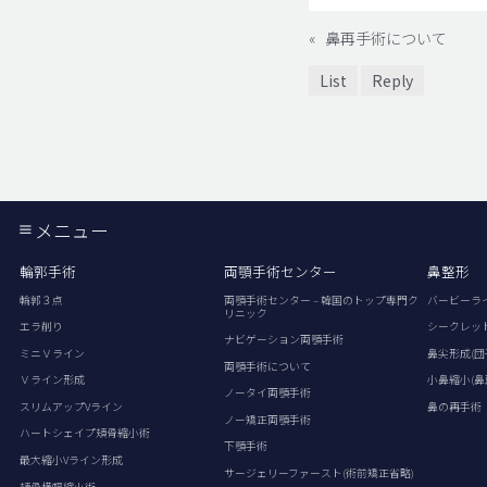
«
鼻再手術について
List
Reply
メニュー
輪郭手術
両顎手術センター
鼻整形
輪郭３点
両顎手術センター – 韓国のトップ専門ク
バービーラ
リニック
エラ削り
シークレッ
ナビゲーション両顎手術
ミニＶライン
鼻尖形成(団
両顎手術について
Ｖライン形成
小鼻縮小(鼻
ノータイ両顎手術
スリムアップVライン
鼻の再手術
ノー矯正両顎手術
ハートシェイプ頬骨縮小術
下顎手術
最大縮小Vライン形成
サージェリーファースト(術前矯正省略)
頬骨横幅縮小術