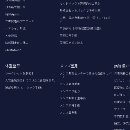
セットバックで理想的な口元を
頬骨最大縮小術
無矯正セットバックで時短治療
輪郭再手術
口元・骨格整形(出っ歯・受け口・口ゴ
ボ)
二重密着額プロテーゼ
三顎手術(下顎後退症(顎変形症))
ヘアライン形成
両顎の再手術
人中短縮
両顎固定ピン除去
輪郭固定ピン除去
顔の脂肪吸引
体型整形
メンズ整形
病院紹介
シークレット脂肪吸引
メンズ整形センターで男性の自信をサポ
代表院長ご
ート
大容量脂肪吸引でスリムな体型を実現
ビジョン・
メンズ両顎手術
腹部整形(タミータック手術)
医療陣の紹
メンズエラ削り
idの強み
メンズ眼瞼下垂手術
診療時間・
メンズ頬骨手術
アクセス
メンズ鼻整形
専門教科書
論文、研究