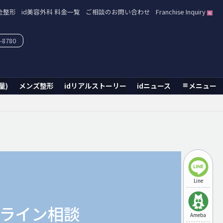
全整形
id美容外科 料金一覧
ご相談のお問い合わせ
Franchise Inquiry
-8780
量)
メンズ整形
idリアルストーリー
idニュース
メニュー
Line
ライン相談
Ameba