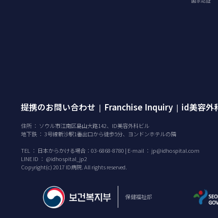
国家認証
提携のお問い合わせ
Franchise Inquiry
id美容
|
|
住所 ： ソウル市江南区島山大路142、ID美容外科ビル
地下鉄 ： 3号線新沙駅1番出口から徒歩5分、ヨンドンホテルの隣
TEL ：
日本からかける場合：03-6868-8780 | E-mail ：
jp@idhospital.com
LINE ID ： @idhospital_jp2
Copyright(c) 2017 ID病院. All rights reserved.
保健福祉部