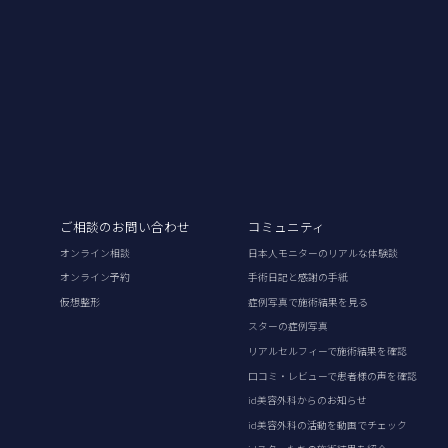
ご相談のお問い合わせ
コミュニティ
オンライン相談
日本人モニターのリアルな体験談
オンライン予約
手術日記と感謝の手紙
仮想整形
症例写真で施術結果を見る
スターの症例写真
リアルセルフィーで施術結果を確認
口コミ・レビューで患者様の声を確認
id美容外科からのお知らせ
id美容外科の活動を動画でチェック