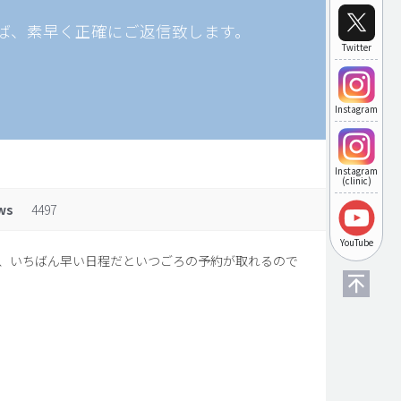
ば、素早く正確にご返信致します。
Twitter
Instagram
Instagram
(clinic)
ws
4497
YouTube
、いちばん早い日程だといつごろの予約が取れるので