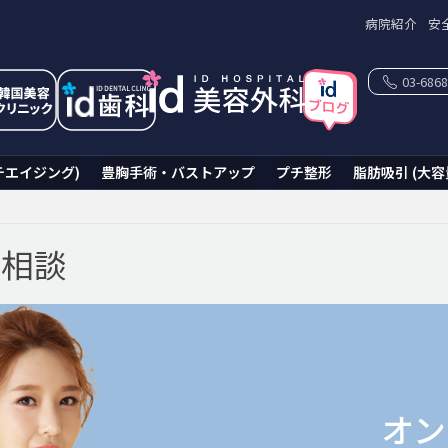
病院紹介
安
03-6868
チエイジング)
豊胸手術・バストアップ
プチ整形
脂肪吸引 (大容
ン相談
オン