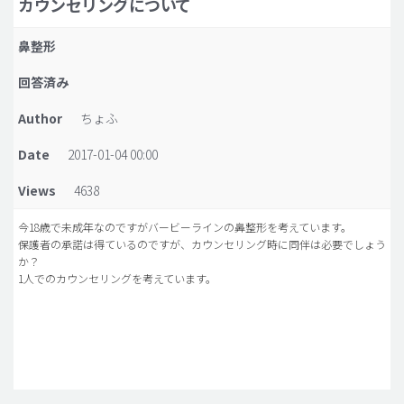
カウンセリングについて
脂肪吸引 (大容量)
鼻整形
メンズ整形
回答済み
idリアルストーリー
Author
ちょふ
idニュース
Date
2017-01-04 00:00
病院紹介
安全整形
Views
4638
料金一覧
今18歳で未成年なのですがバービーラインの鼻整形を考えています。
保護者の承諾は得ているのですが、カウンセリング時に同伴は必要でしょう
ご相談のお問い合わせ
か？
1人でのカウンセリングを考えています。