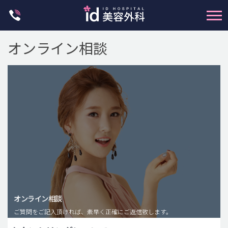
Skip
to
content
オンライン相談
輪郭整形
両顎手術
鼻整形
二重・目元整形
脂肪注入(アンチエイジング)
オンライン相談
豊胸手術・バストアップ
ご質問をご記入頂ければ、素早く正確にご返信致します。
プチ整形