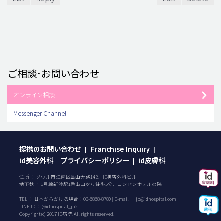
ご相談･お問い合わせ
オンライン相談
Messenger Channel
提携のお問い合わせ
Franchise Inquiry
|
|
id美容外科 プライバシーポリシー
id皮膚科
|
住所 ： ソウル市江南区島山大路142、ID美容外科ビル
地下鉄 ： 3号線新沙駅1番出口から徒歩5分、ヨンドンホテルの隣
TEL ：
日本からかける場合：
03-6868-8780
| E-mail ：
jp@idhospital.com
LINE ID ： @idhospital_jp2
Copyright(c) 2017 ID病院. All rights reserved.