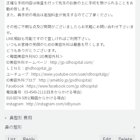
正確な手術内容は検査を行って先生の診断の上に手術を受けられることをお
勧め致します。
また、再手術の場合は追加料金が発生するのでご了承ください。
その他ご不明な点及び質問がございましたらお気軽にお問い合わせ下さいま
せ。
LINE相談も可能ですので宜しければご利用下さい。
いつもお客様の笑顔のためID美容外科は最善を尽くします。
どうもありがとうございます。
＜韓国美容外科NO.1ID美容外科＞
ID美容外科ホームページ : http://jp.idhospital.com/
ＬＩＮＥ：@idhospital_jp
ユーチューブ : https://www.youtube.com/user/idhospitaljp/
ID美容外科ブログ : http://ameblo.jp/jpidhospital/
Facebook : https://www.facebook.com/jp.idhospital
電話番号 : 03-4540-2111(日本からかける場合)
010-8874-5091(韓国からかける場合)
instagram : http://instagram.com/idbyouin
«
鼻整形 費用
鼻の整形
»
List
Reply
Edit
Delete