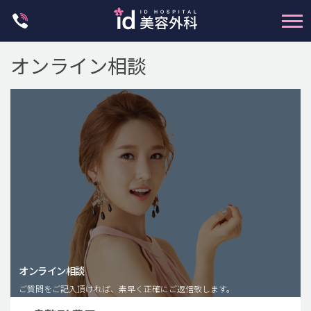
Skip
to
content
オンライン相談
輪郭整形
両顎手術
鼻整形
二重・目元整形
脂肪注入(アンチエイジング)
オンライン相談
豊胸手術・バストアップ
ご質問をご記入頂ければ、素早く正確にご返信致します。
プチ整形