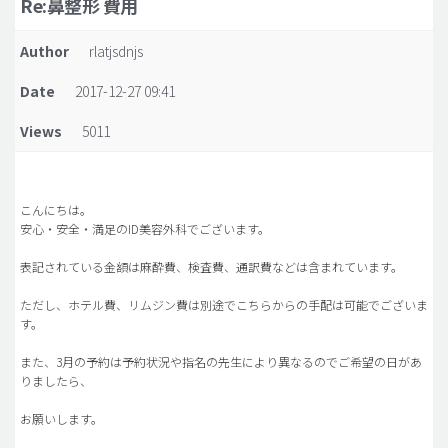
Re:鼻整形 費用
脂肪吸引 (大容量)
Author
rlatjsdnjs
メンズ整形
Date
2017-12-27 09:41
idリアルストーリー
Views
5011
idニュース
病院紹介
安全整形
こんにちは。
安心・安全・満足のID美容外科でございます。
料金一覧
表記されている金額は麻酔費、検査費、通訳費などは含まれています。
ご相談のお問い合わせ
ただし、ホテル費、リムジン費は別途でこちらからの手配は可能でございま
す。
また、3月の予約は予約状況や指名の先生により異なるのでご希望の日があ
りましたら、
お願いします。