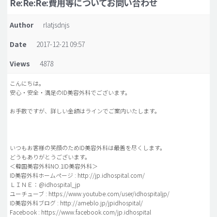
Re:Re:Re:費用等についてお問い合わせ
脂肪吸引 (大容量)
Author
rlatjsdnjs
メンズ整形
Date
2017-12-21 09:57
idリアルストーリー
Views
4878
idニュース
病院紹介
こんにちは。
安心・安全・満足のID美容外科でございます。
安全整形
お手数ですが、詳しい金額はラインでご案内いたします。
料金一覧
ご相談のお問い合わせ
いつもお客様の笑顔のためID美容外科は最善を尽くします。
どうもありがとうございます。
＜韓国美容外科NO.1ID美容外科＞
ID美容外科ホームページ : http://jp.idhospital.com/
ＬＩＮＥ：@idhospital_jp
ユーチューブ : https://www.youtube.com/user/idhospitaljp/
ID美容外科ブログ : http://ameblo.jp/jpidhospital/
Facebook : https://www.facebook.com/jp.idhospital