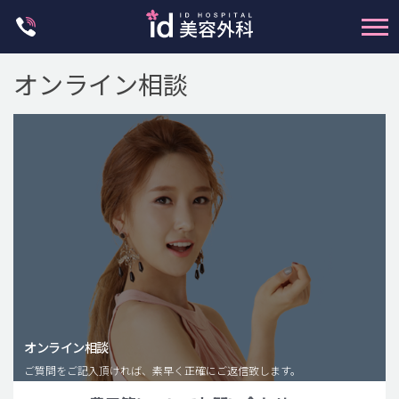
Skip
to
content
オンライン相談
輪郭整形
両顎手術
鼻整形
二重・目元整形
脂肪注入(アンチエイジング)
オンライン相談
豊胸手術・バストアップ
ご質問をご記入頂ければ、素早く正確にご返信致します。
プチ整形