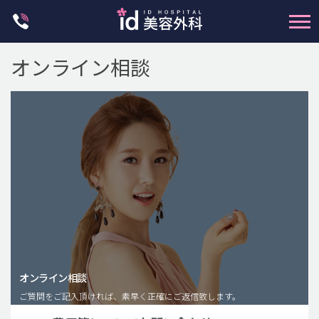
Skip
to
content
オンライン相談
輪郭整形
両顎手術
鼻整形
二重・目元整形
脂肪注入(アンチエイジング)
オンライン相談
豊胸手術・バストアップ
ご質問をご記入頂ければ、素早く正確にご返信致します。
プチ整形