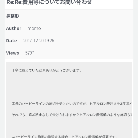
Re:Re:費用等についてお問い合わせ
脂肪吸引 (大容量)
鼻整形
メンズ整形
Author
momo
idリアルストーリー
Date
2017-12-20 19:26
idニュース
Views
5797
病院紹介
安全整形
丁寧に答えていただきありがとうございます。
料金一覧
ご相談のお問い合わせ
②鼻のバービーラインの施術を受けたいのですが、ヒアルロン酸注入を2度ほど日
それでも、追加料金なしで受けられますか？ヒアルロン酸溶解のような施術も追加
→バービーライン施術の希望する場合、ヒアルロン酸溶解が必要です。