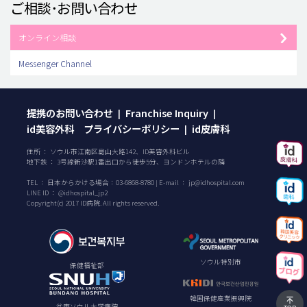
ご相談･お問い合わせ
オンライン相談
Messenger Channel
提携のお問い合わせ
Franchise Inquiry
|
|
id美容外科 プライバシーポリシー
id皮膚科
|
住所 ： ソウル市江南区島山大路142、ID美容外科ビル
地下鉄 ： 3号線新沙駅1番出口から徒歩5分、ヨンドンホテルの隣
TEL ：
日本からかける場合：
03-6868-8780
| E-mail ：
jp@idhospital.com
LINE ID ： @idhospital_jp2
Copyright(c) 2017 ID病院. All rights reserved.
ソウル特別市
保健福祉部
韓国保健産業振興院
盆唐ソウル大学病院