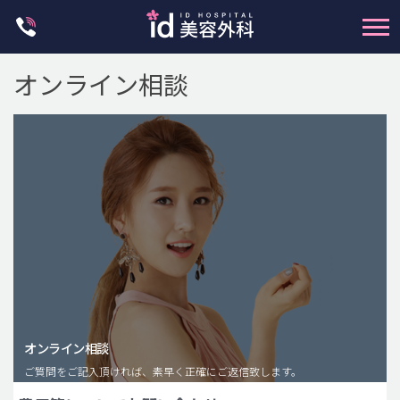
Skip
to
content
オンライン相談
輪郭整形
両顎手術
鼻整形
二重・目元整形
脂肪注入(アンチエイジング)
オンライン相談
豊胸手術・バストアップ
ご質問をご記入頂ければ、素早く正確にご返信致します。
プチ整形