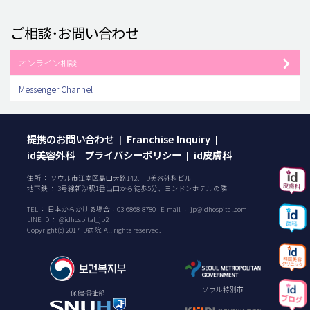
ご相談･お問い合わせ
オンライン相談
Messenger Channel
提携のお問い合わせ
Franchise Inquiry
|
|
id美容外科 プライバシーポリシー
id皮膚科
|
住所 ： ソウル市江南区島山大路142、ID美容外科ビル
地下鉄 ： 3号線新沙駅1番出口から徒歩5分、ヨンドンホテルの隣
TEL ：
日本からかける場合：
03-6868-8780
| E-mail ：
jp@idhospital.com
LINE ID ： @idhospital_jp2
Copyright(c) 2017 ID病院. All rights reserved.
ソウル特別市
保健福祉部