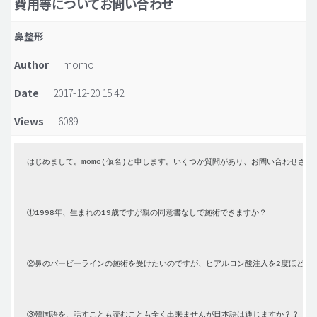
費用等についてお問い合わせ
脂肪吸引 (大容量)
鼻整形
メンズ整形
Author
momo
idリアルストーリー
Date
2017-12-20 15:42
idニュース
Views
6089
病院紹介
安全整形
はじめまして。momo(仮名)と申します。いくつか質問があり、お問い合わせさせ
料金一覧
ご相談のお問い合わせ
①1998年、生まれの19歳ですが親の同意書なしで施術できますか？
②鼻のバービーラインの施術を受けたいのですが、ヒアルロン酸注入を2度ほど日
③韓国語を、話すことも読むことも全く出来ませんが日本語は通じますか？？