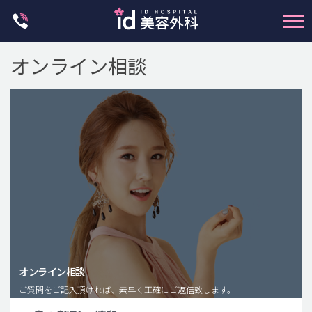
Skip
to
content
オンライン相談
輪郭整形
両顎手術
鼻整形
二重・目元整形
脂肪注入(アンチエイジング)
オンライン相談
豊胸手術・バストアップ
ご質問をご記入頂ければ、素早く正確にご返信致します。
プチ整形