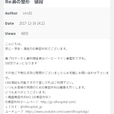
Re:鼻の整形 値段
脂肪吸引 (大容量)
Author
cen81
メンズ整形
Date
2017-12-16 14:22
idリアルストーリー
Views
4859
idニュース
病院紹介
こんにちは。
安心・安全・満足のID美容外科でございます。
安全整形
鼻プロテーゼと鼻中隔延長はバービーライン鼻整形ですね。
料金一覧
500万ウォンになります＾＾
ご相談のお問い合わせ
その他ご不明な点及び質問がございましたらお気軽にお問い合わせ下さいま
せ。
LINE相談も可能ですので宜しければご利用下さい。
いつもお客様の笑顔のためID美容外科は最善を尽くします。
どうもありがとうございます。
＜韓国美容外科NO.1ID美容外科＞
ID美容外科ホームページ : http://jp.idhospital.com/
ＬＩＮＥ：@idhospital_jp
ユーチューブ : https://www.youtube.com/user/idhospitaljp/