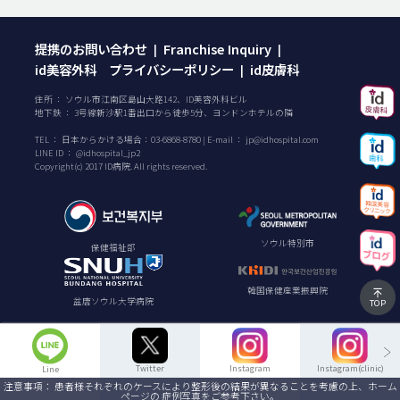
提携のお問い合わせ
Franchise Inquiry
|
|
id美容外科 プライバシーポリシー
id皮膚科
|
住所 ： ソウル市江南区島山大路142、ID美容外科ビル
地下鉄 ： 3号線新沙駅1番出口から徒歩5分、ヨンドンホテルの隣
TEL ：
日本からかける場合：
03-6868-8780
| E-mail ：
jp@idhospital.com
LINE ID ： @idhospital_jp2
Copyright(c) 2017 ID病院. All rights reserved.
ソウル特別市
保健福祉部
韓国保健産業振興院
盆唐ソウル大学病院
TOP
Twitter
Instagram
Instagram(clinic)
Line
注意事項： 患者様それぞれのケースにより整形後の結果が異なることを考慮の上、ホーム
ページの 症例写真をご参考下さい。