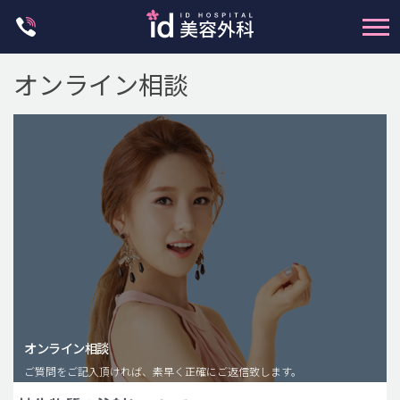
Skip
to
content
オンライン相談
輪郭整形
両顎手術
鼻整形
二重・目元整形
脂肪注入(アンチエイジング)
オンライン相談
豊胸手術・バストアップ
ご質問をご記入頂ければ、素早く正確にご返信致します。
プチ整形