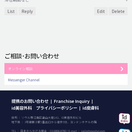
List
Reply
Edit
Delete
ご相談･お問い合わせ
オンライン相談
Messenger Channel
提携のお問い合わせ
Franchise Inquiry
|
|
id美容外科 プライバシーポリシー
id皮膚科
|
住所 ： ソウル市江南区島山大路142、ID美容外科ビル
地下鉄 ： 3号線新沙駅1番出口から徒歩5分、ヨンドンホテルの隣
TEL ：
日本からかける場合：
03-6868-8780
| E-mail ：
jp@idhospital.com