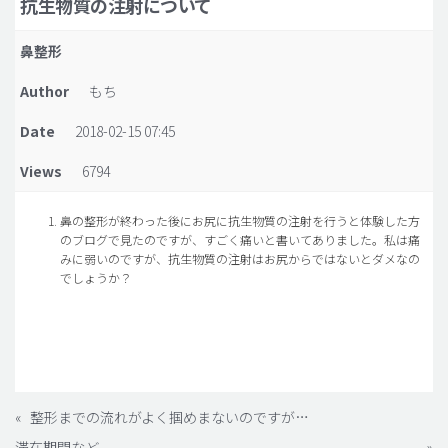
抗生物質の注射について
脂肪吸引 (大容量)
鼻整形
メンズ整形
Author
もち
idリアルストーリー
Date
2018-02-15 07:45
idニュース
Views
6794
病院紹介
安全整形
鼻の整形が終わった後にお尻に抗生物質の注射を行うと体験した方
のブログで見たのですが、すごく痛いと書いてありました。私は痛
料金一覧
みに弱いのですが、抗生物質の注射はお尻からではないとダメなの
ご相談のお問い合わせ
でしょうか？
«
整形までの流れがよく掴めまないのですが…
滞在期間など
»