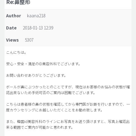
Re:鼻整形
脂肪吸引 (大容量)
Author
kaana218
メンズ整形
Date
2018-01-13 12:39
idリアルストーリー
Views
5307
idニュース
病院紹介
こんにちは。
安全整形
安心・安全・満足のID美容外科でございます。
料金一覧
お問い合わせありがとうございます。
ご相談のお問い合わせ
ボールが鼻にぶつかったとのことですが、現在はお客様のお悩みの状態が確
認出来ないため手術可否のご案内は困難でございます。
こちらは患者様の鼻の状態を確認してから専門医が診断を行いますので、一
度カウンセリングにお越しいただくことをお勧め致します。
また、韓国id美容外科のラインにお写真をお送り頂けますと、写真上確認出
来る範囲でご案内が可能かと思われます。