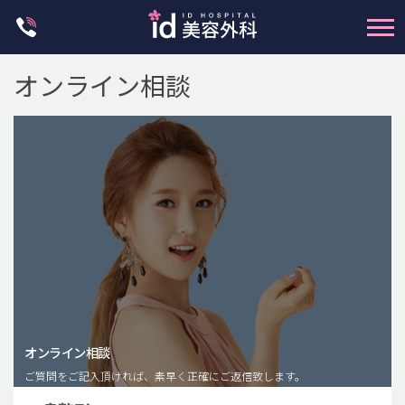
Skip
to
content
オンライン相談
輪郭整形
両顎手術
鼻整形
二重・目元整形
脂肪注入(アンチエイジング)
オンライン相談
豊胸手術・バストアップ
ご質問をご記入頂ければ、素早く正確にご返信致します。
プチ整形