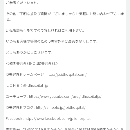
ご参考くださいませ。
その他ご不明な点及び質問がございましたらお気軽にお問い合わせ下さいま
せ。
LINE相談も可能ですので宜しければご利用下さい。
いつもお客様の笑顔のためID美容外科は最善を尽くします。
どうもありがとうございます。
＜韓国美容外科NO.1ID美容外科＞
ID美容外科ホームページ : http://jp.idhospital.com/
ＬＩＮＥ：@idhospital_jp
ユーチューブ : https://www.youtube.com/user/idhospitaljp/
ID美容外科ブログ : http://ameblo.jp/jpidhospital/
Facebook : https://www.facebook.com/jp.idhospital
電話番号 : 03-4540-2111(日本からかける場合) 010-8874-5091(韓国からかける