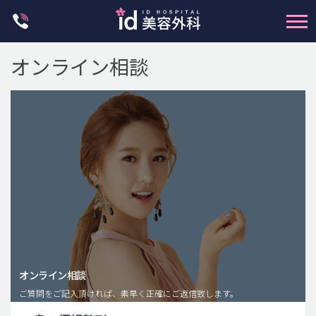
Skip
to
content
オンライン相談
輪郭整形
両顎手術
鼻整形
二重・目元整形
脂肪注入(アンチエイジング)
オンライン相談
豊胸手術・バストアップ
ご質問をご記入頂ければ、素早く正確にご返信致します。
プチ整形