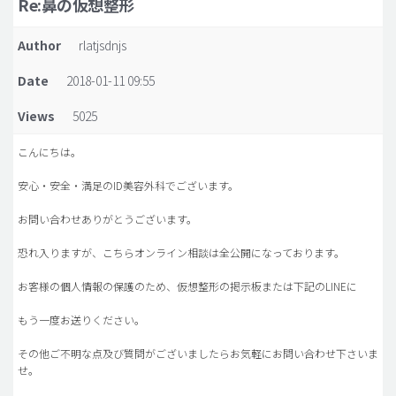
Re:鼻の仮想整形
脂肪吸引 (大容量)
Author
rlatjsdnjs
メンズ整形
Date
2018-01-11 09:55
idリアルストーリー
Views
5025
idニュース
病院紹介
こんにちは。
安全整形
安心・安全・満足のID美容外科でございます。
料金一覧
お問い合わせありがとうございます。
ご相談のお問い合わせ
恐れ入りますが、こちらオンライン相談は全公開になっております。
お客様の個人情報の保護のため、仮想整形の掲示板または下記のLINEに
もう一度お送りください。
その他ご不明な点及び質問がございましたらお気軽にお問い合わせ下さいま
せ。