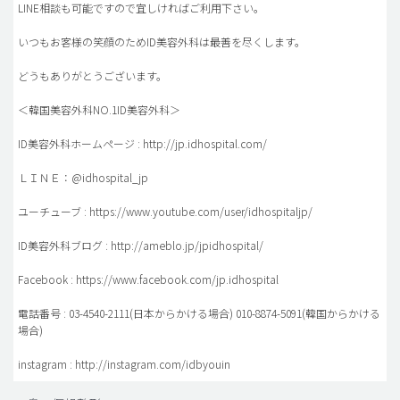
LINE相談も可能ですので宜しければご利用下さい。
いつもお客様の笑顔のためID美容外科は最善を尽くします。
どうもありがとうございます。
＜韓国美容外科NO.1ID美容外科＞
ID美容外科ホームページ : http://jp.idhospital.com/
ＬＩＮＥ：@idhospital_jp
ユーチューブ : https://www.youtube.com/user/idhospitaljp/
ID美容外科ブログ : http://ameblo.jp/jpidhospital/
Facebook : https://www.facebook.com/jp.idhospital
電話番号 : 03-4540-2111(日本からかける場合) 010-8874-5091(韓国からかける
場合)
instagram : http://instagram.com/idbyouin