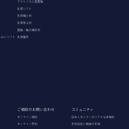
アナトミカル型豊胸
乳房リフト
乳房縮小術
乳房挙上術
豊胸・胸の再手術
らないリフト
乳頭整形
ご相談のお問い合わせ
コミュニティ
オンライン相談
日本人モニターのリアルな体験談
オンライン予約
手術日記と感謝の手紙