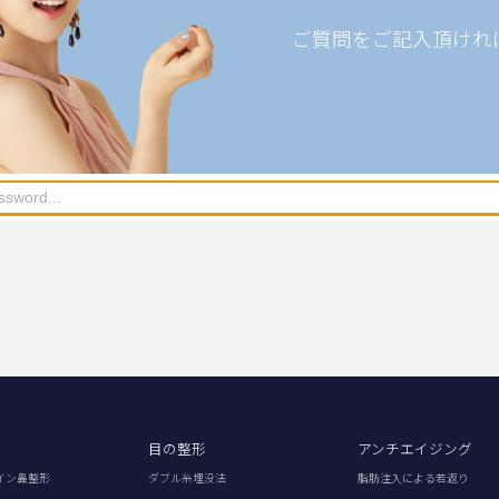
ご質問をご記入頂けれ
目の整形
アンチエイジング
イン鼻整形
ダブル糸埋没法
脂肪注入による若返り