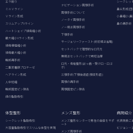
エラ削り
シークレッ
ナビゲーション両顎手術
ミニＶライン
鼻尖形成(団
両顎手術について
Ｖライン形成
小鼻縮小(鼻
ノータイ両顎手術
スリムアップVライン
鼻の再手術
ノー矯正両顎手術
ハートシェイプ頬骨縮小術
下顎手術
最大縮小Vライン形成
サージェリーファースト(術前矯正省略)
頬骨横幅縮小術
セットバックで理想的な口元を
頬骨最大縮小術
無矯正セットバックで時短治療
輪郭再手術
口元・骨格整形(出っ歯・受け口・口ゴ
ボ)
二重密着額プロテーゼ
三顎手術(下顎後退症(顎変形症))
ヘアライン形成
両顎の再手術
人中短縮
両顎固定ピン除去
輪郭固定ピン除去
顔の脂肪吸引
体型整形
メンズ整形
病院紹介
シークレット脂肪吸引
メンズ整形センターで男性の自信をサポ
代表院長ご
ート
大容量脂肪吸引でスリムな体型を実現
ビジョン・
メンズ両顎手術