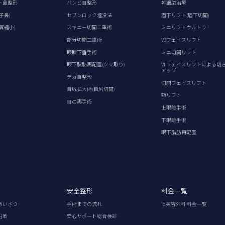
ト鼻整形
バンビ目整形
幹細胞治療
子鼻)
セブンロック埋没法
眉下リフト(眉下切開)
翼縮小)
スキニー切開二重術
ミニリフトウルトラ
部分切開二重術
V3フェイスリフト
眼瞼下垂手術
ミニ切開リフト
眼下脂肪再配置(クマ取り)
VLフェイスリフトによる切
アップ
デカ目整形
切開フェイスリフト
目尻拡大術(目尻切開)
額リフト
目の再手術
上眼瞼手術
下眼瞼手術
眼下脂肪再配置
安全整形
料金一覧
あいさつ
手術までの流れ
id美容外科 料金一覧
沿革
安心サポート総合検診