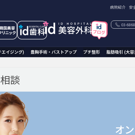
病院紹介
安
03-6868
チエイジング)
豊胸手術・バストアップ
プチ整形
脂肪吸引 (大容
ン相談
オン