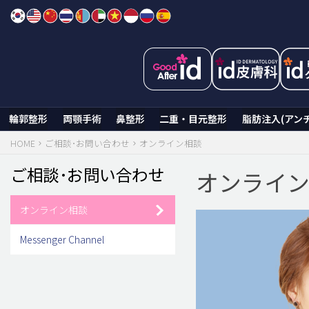
Skip
to
content
輪郭整形
両顎手術
鼻整形
二重・目元整形
脂肪注入(アン
HOME
ご相談･お問い合わせ
オンライン相談
ご相談･お問い合わせ
オンライ
オンライン相談
Messenger Channel