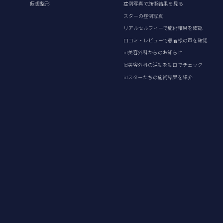
仮想整形
症例写真で施術結果を見る
スターの症例写真
リアルセルフィーで施術結果を確認
口コミ・レビューで患者様の声を確認
id美容外科からのお知らせ
id美容外科の活動を動画でチェック
idスターたちの施術結果を紹介