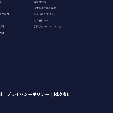
介
骨密度検査
検査項目の詳細案内
病院案内
総合検診の進行過程
安全麻酔システム
出刊
手術後のカウンセリング
活動
外科 プライバシーポリシー
id皮膚科
|