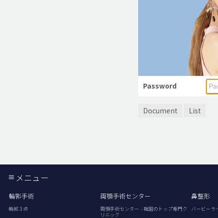
Password
Document
List
メニュー
輪郭手術
両顎手術センター
鼻整形
輪郭３点
両顎手術センター – 韓国のトップ専門ク
バービーラ
リニック