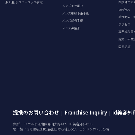
腹部整形(タミータック手術)
医療陣の紹
メンズエラ削り
idの強み
メンズ眼瞼下垂手術
診療時間・
メンズ頬骨手術
アクセス
メンズ鼻整形
専門教科書
論文、研究
国家認証
提携のお問い合わせ
Franchise Inquiry
id美容
|
|
住所 ： ソウル市江南区島山大路142、ID美容外科ビル
地下鉄 ： 3号線新沙駅1番出口から徒歩5分、ヨンドンホテルの隣