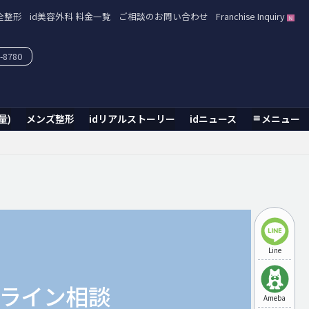
全整形
id美容外科 料金一覧
ご相談のお問い合わせ
Franchise Inquiry
-8780
量)
メンズ整形
idリアルストーリー
idニュース
メニュー
Line
ライン相談
Ameba