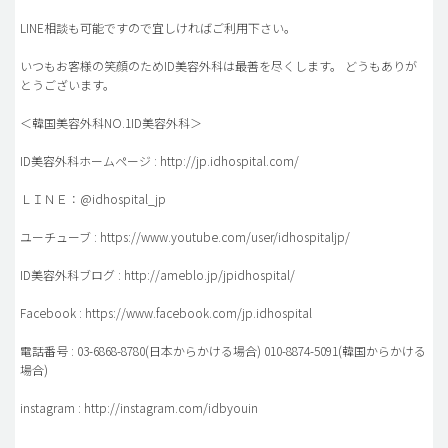
LINE相談も可能ですので宜しければご利用下さい。
いつもお客様の笑顔のためID美容外科は最善を尽くします。 どうもありが
とうございます。
＜韓国美容外科NO.1ID美容外科＞
ID美容外科ホームページ : http://jp.idhospital.com/
ＬＩＮＥ：@idhospital_jp
ユーチューブ : https://www.youtube.com/user/idhospitaljp/
ID美容外科ブログ : http://ameblo.jp/jpidhospital/
Facebook : https://www.facebook.com/jp.idhospital
電話番号 : 03-6868-8780(日本からかける場合) 010-8874-5091(韓国からかける
場合)
instagram : http://instagram.com/idbyouin