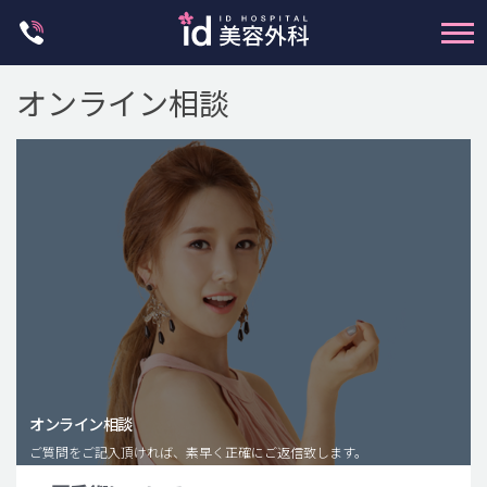
Skip
to
content
オンライン相談
輪郭整形
両顎手術
鼻整形
二重・目元整形
脂肪注入(アンチエイジング)
オンライン相談
豊胸手術・バストアップ
ご質問をご記入頂ければ、素早く正確にご返信致します。
プチ整形