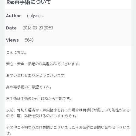
Re:再手術について
脂肪吸引 (大容量)
Author
rlatjsdnjs
メンズ整形
Date
2018-03-20 20:53
idリアルストーリー
Views
5649
idニュース
病院紹介
こんにちは。
安全整形
安心・安全・満足のID美容外科でございます。
料金一覧
お問い合わせありがとうございます。
ご相談のお問い合わせ
鼻の再手術のご希望ですね。
再手術は手術の6ヶ月以降から可能です。
以前、骨切り幅寄せ・鼻尖縮小を行った場合は再手術が難しい可能性がある
ので一度、診断を受けるのがおすすめです。
その他ご不明な点及び質問がございましたらお気軽にお問い合わせ下さいま
せ。