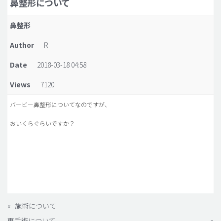
鼻整形について
脂肪吸引 (大容量)
鼻整形
メンズ整形
Author
R
idリアルストーリー
Date
2018-03-18 04:58
idニュース
Views
7120
病院紹介
安全整形
バービー鼻整形についてなのですが、
料金一覧
おいくらぐらいですか？
ご相談のお問い合わせ
«
施術について
再手術について
»