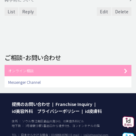
List
Reply
Edit
Delete
ご相談･お問い合わせ
オンライン相談
Messenger Channel
提携のお問い合わせ
Franchise Inquiry
|
|
id美容外科 プライバシーポリシー
id皮膚科
|
住所 ： ソウル市江南区島山大路142、ID美容外科ビル
地下鉄 ： 3号線新沙駅1番出口から徒歩5分、ヨンドンホテルの隣
TEL ：
日本からかける場合：
03-6868-8780
| E-mail ：
jp@idhospital.com