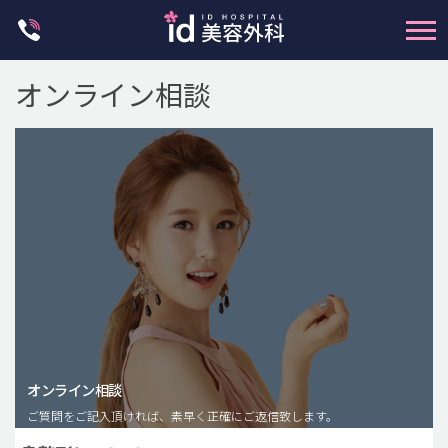
Skip
to
content
オンライン相談
輪郭整形
両顎手術
鼻整形
二重・目元整形
脂肪注入(アンチエイジング)
オンライン相談
豊胸手術・バストアップ
ご質問をご記入頂ければ、素早く正確にご返信致します。
プチ整形